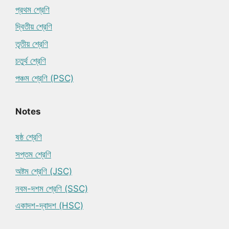
প্রথম শ্রেণি
দ্বিতীয় শ্রেণি
তৃতীয় শ্রেণি
চতুর্থ শ্রেণি
পঞ্চম শ্রেণি (PSC)
Notes
ষষ্ঠ শ্রেণি
সপ্তম শ্রেণি
অষ্টম শ্রেণি (JSC)
নবম-দশম শ্রেণি (SSC)
একাদশ-দ্বাদশ (HSC)