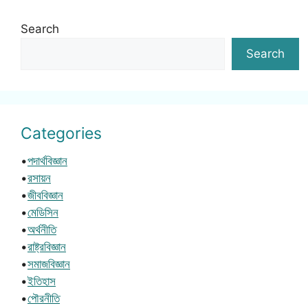
Search
Search
Categories
•
পদার্থবিজ্ঞান
•
রসায়ন
•
জীববিজ্ঞান
•
মেডিসিন
•
অর্থনীতি
•
রাষ্ট্রবিজ্ঞান
•
সমাজবিজ্ঞান
•
ইতিহাস
•
পৌরনীতি