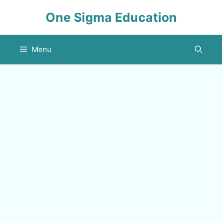
Skip
One Sigma Education
to
content
Menu