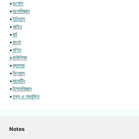
•
ভূগোল
•
মনোবিজ্ঞান
•
ইতিহাস
•
আইন
•
ধর্ম
•
বাংলা
•
গণিত
•কৃষিশিক্ষা
•
ব্যবসায়
•
ফিন্যান্স
•
মার্কেটিং
•
হিসাববিজ্ঞান
•
তথ্য ও প্রযুক্তি
Notes