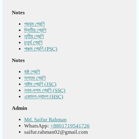
Notes
প্রথম শ্রেণি
দ্বিতীয় শ্রেণি
তৃতীয় শ্রেণি
চতুর্থ শ্রেণি
পঞ্চম শ্রেণি (PSC)
Notes
ষষ্ঠ শ্রেণি
সপ্তম শ্রেণি
অষ্টম শ্রেণি (JSC)
নবম-দশম শ্রেণি (SSC)
একাদশ-দ্বাদশ (HSC)
Admin
Md. Saifur Rahman
WhatsApp:
+8801719541726
saifur.rahman02@gmail.com