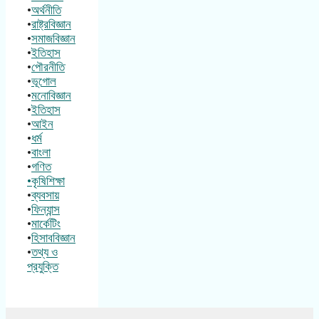
•
অর্থনীতি
•
রাষ্ট্রবিজ্ঞান
•
সমাজবিজ্ঞান
•
ইতিহাস
•
পৌরনীতি
•
ভূগোল
•
মনোবিজ্ঞান
•
ইতিহাস
•
আইন
•
ধর্ম
•
বাংলা
•
গণিত
•কৃষিশিক্ষা
•
ব্যবসায়
•
ফিন্যান্স
•
মার্কেটিং
•
হিসাববিজ্ঞান
•
তথ্য ও
প্রযুক্তি