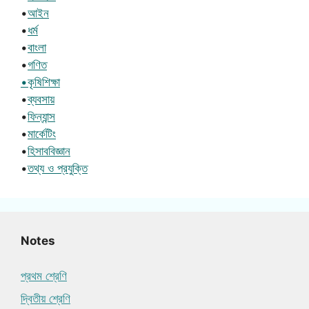
•
আইন
•
ধর্ম
•
বাংলা
•
গণিত
•কৃষিশিক্ষা
•
ব্যবসায়
•
ফিন্যান্স
•
মার্কেটিং
•
হিসাববিজ্ঞান
•
তথ্য ও প্রযুক্তি
Notes
প্রথম শ্রেণি
দ্বিতীয় শ্রেণি