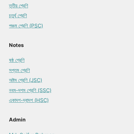
তৃতীয় শ্রেণি
চতুর্থ শ্রেণি
পঞ্চম শ্রেণি (PSC)
Notes
ষষ্ঠ শ্রেণি
সপ্তম শ্রেণি
অষ্টম শ্রেণি (JSC)
নবম-দশম শ্রেণি (SSC)
একাদশ-দ্বাদশ (HSC)
Admin