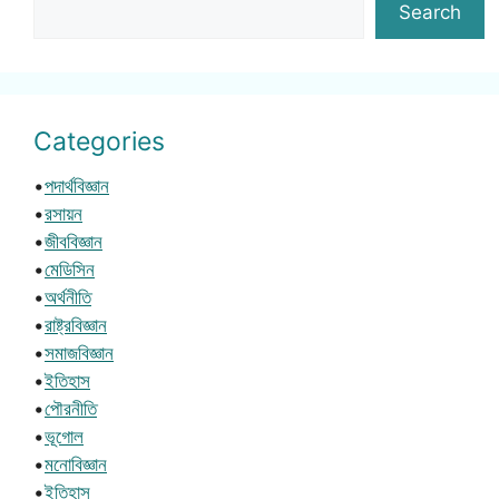
Search
Categories
•
পদার্থবিজ্ঞান
•
রসায়ন
•
জীববিজ্ঞান
•
মেডিসিন
•
অর্থনীতি
•
রাষ্ট্রবিজ্ঞান
•
সমাজবিজ্ঞান
•
ইতিহাস
•
পৌরনীতি
•
ভূগোল
•
মনোবিজ্ঞান
•
ইতিহাস