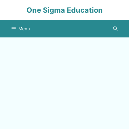
Skip
One Sigma Education
to
content
Menu