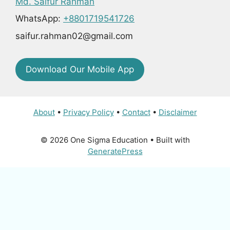
Md. Saifur Rahman
WhatsApp:
+8801719541726
saifur.rahman02@gmail.com
Download Our Mobile App
About
•
Privacy Policy
•
Contact
•
Disclaimer
© 2026 One Sigma Education
• Built with
GeneratePress