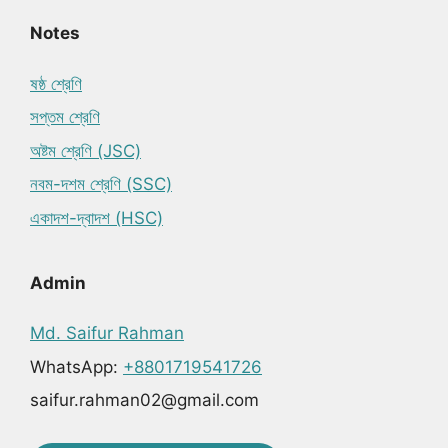
Notes
ষষ্ঠ শ্রেণি
সপ্তম শ্রেণি
অষ্টম শ্রেণি (JSC)
নবম-দশম শ্রেণি (SSC)
একাদশ-দ্বাদশ (HSC)
Admin
Md. Saifur Rahman
WhatsApp:
+8801719541726
saifur.rahman02@gmail.com