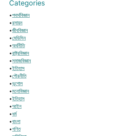
Categories
•
পদার্থবিজ্ঞান
•
রসায়ন
•
জীববিজ্ঞান
•
মেডিসিন
•
অর্থনীতি
•
রাষ্ট্রবিজ্ঞান
•
সমাজবিজ্ঞান
•
ইতিহাস
•
পৌরনীতি
•
ভূগোল
•
মনোবিজ্ঞান
•
ইতিহাস
•
আইন
•
ধর্ম
•
বাংলা
•
গণিত