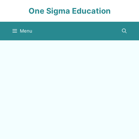
Skip
One Sigma Education
to
content
Menu