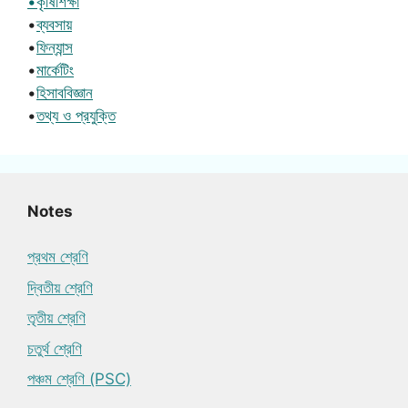
•কৃষিশিক্ষা
•
ব্যবসায়
•
ফিন্যান্স
•
মার্কেটিং
•
হিসাববিজ্ঞান
•
তথ্য ও প্রযুক্তি
Notes
প্রথম শ্রেণি
দ্বিতীয় শ্রেণি
তৃতীয় শ্রেণি
চতুর্থ শ্রেণি
পঞ্চম শ্রেণি (PSC)