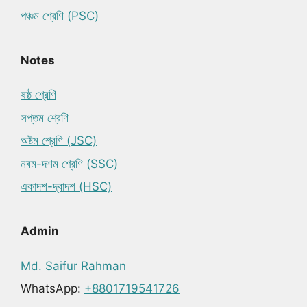
পঞ্চম শ্রেণি (PSC)
Notes
ষষ্ঠ শ্রেণি
সপ্তম শ্রেণি
অষ্টম শ্রেণি (JSC)
নবম-দশম শ্রেণি (SSC)
একাদশ-দ্বাদশ (HSC)
Admin
Md. Saifur Rahman
WhatsApp:
+8801719541726