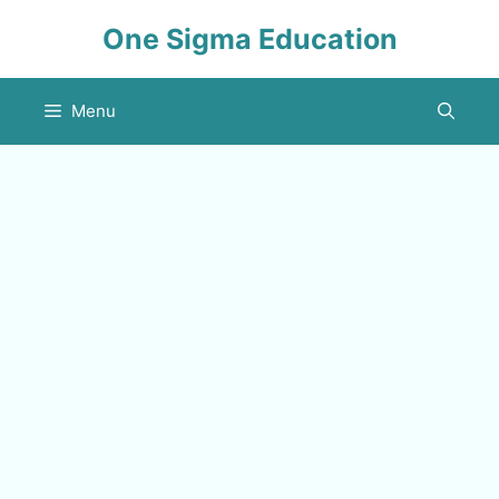
Skip
One Sigma Education
to
content
Menu