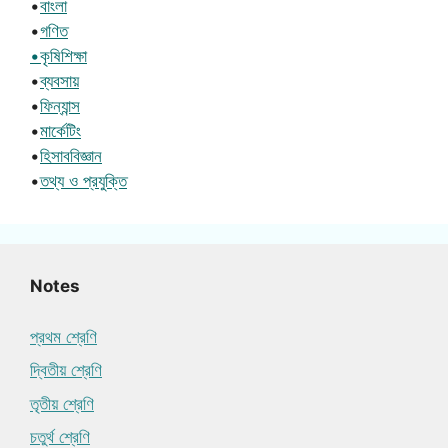
•
বাংলা
•
গণিত
•কৃষিশিক্ষা
•
ব্যবসায়
•
ফিন্যান্স
•
মার্কেটিং
•
হিসাববিজ্ঞান
•
তথ্য ও প্রযুক্তি
Notes
প্রথম শ্রেণি
দ্বিতীয় শ্রেণি
তৃতীয় শ্রেণি
চতুর্থ শ্রেণি