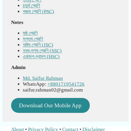
চতুর্থ শ্রেণি
পঞ্চম শ্রেণি (PSC)
Notes
ষষ্ঠ শ্রেণি
সপ্তম শ্রেণি
অষ্টম শ্রেণি (JSC)
নবম-দশম শ্রেণি (SSC)
একাদশ-দ্বাদশ (HSC)
Admin
Md. Saifur Rahman
WhatsApp:
+8801719541726
saifur.rahman02@gmail.com
Download Our Mobile App
About
•
Privacy Policy
•
Contact
•
Disclaimer