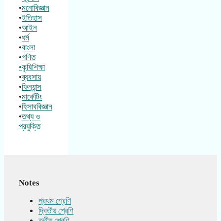
•
মনোবিজ্ঞান
•
ইতিহাস
•
আইন
•
ধর্ম
•
বাংলা
•
গণিত
•কৃষিশিক্ষা
•
ব্যবসায়
•
ফিন্যান্স
•
মার্কেটিং
•
হিসাববিজ্ঞান
•
তথ্য ও
প্রযুক্তি
Notes
প্রথম শ্রেণি
দ্বিতীয় শ্রেণি
তৃতীয় শ্রেণি