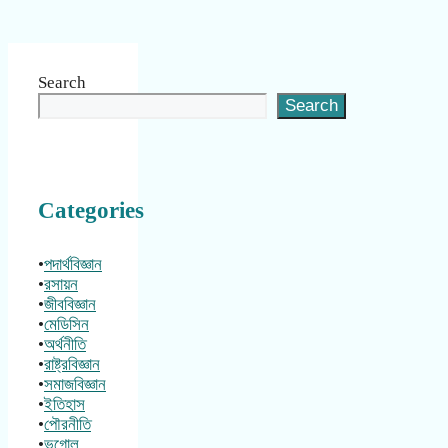
Search
Search
Categories
•
পদার্থবিজ্ঞান
•
রসায়ন
•
জীববিজ্ঞান
•
মেডিসিন
•
অর্থনীতি
•
রাষ্ট্রবিজ্ঞান
•
সমাজবিজ্ঞান
•
ইতিহাস
•
পৌরনীতি
•
ভূগোল