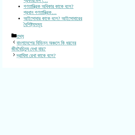
প্রকারভেদ |…
গণতান্ত্রিক অধিকার কাকে বলে?
প্রধান গণতান্ত্রিক…
আইসোবার কাকে বলে? আইসোবারের
বৈশিষ্ট্যসমূহ
Categories
তথ্য
বাংলাদেশের বিভিন্ন অঞ্চলে কি ধরনের
জীববৈচিত্র্য দেখা যায়?
দ্রাঘিমা রেখা কাকে বলে?