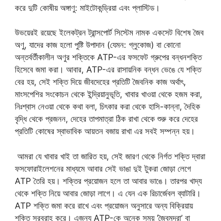
করে দুটি কোষীয় অঙ্গাণু: মাইটোকন্ড্রিয়া এবং প্লাস্টিড।
উভয়েরই রয়েছে ইলেকট্রন ট্রান্সপাের্ট সিস্টেম নামক একসেট বিশেষ জৈব
অণু, যাদের কাজ হলাে পুষ্টি উপাদান (যেমন: গ্লুকোজ) বা কোনাে
অন্তর্বর্তীকালীন অণুর শক্তিকে ATP-এর ফসফেট গ্রুপের বন্ধনশক্তি
হিসেবে জমা করা। আবার, ATP-এর রাসায়নিক বন্ধন ভেঙে যে শক্তি
বের হয়, সেই শক্তি দিয়ে জীবদেহের প্রতিটি জৈবনিক কাজ অর্থাৎ,
মাংসপেশির সংকোচন থেকে ইন্দ্রিয়ানুভূতি, খাবার খাওয়া থেকে হজম করা,
নিঃশ্বাস নেওয়া থেকে কথা বলা, চিৎকার করা থেকে হাসি-কান্না, দৈহিক
বৃদ্ধি থেকে প্রজনন, দেহের তাপমাত্রা ঠিক রাখা থেকে শুরু করে দেহের
প্রতিটি কোষের স্বাভাবিক আয়তন বজায় রাখা এর সবই সম্পন্ন হয়।
আমরা যে খাবার খাই তা জারিত হয়, সেই জারণ থেকে নির্গত শক্তি দ্বারা
ফসফোরাইলেশনের মাধ্যমে আবার সেই ভাঙা দুই টুকরা জোড়া লেগে
ATP তৈরি হয়। শক্তির প্রয়ােজন হলে তা আবার ভাঙে। তারপর খাদ্য
থেকে শক্তি নিয়ে আবার জোড়া লাগে। এ যেন এক রিচার্জেবল ব্যাটারি।
ATP শক্তি জমা করে রাখে এবং প্রয়ােজন অনুসারে অন্য বিক্রিয়ায়
শক্তি সরবরাহ করে। এজন্য ATP-কে অনেক সময় ‘জৈবমুদ্রা’ বা