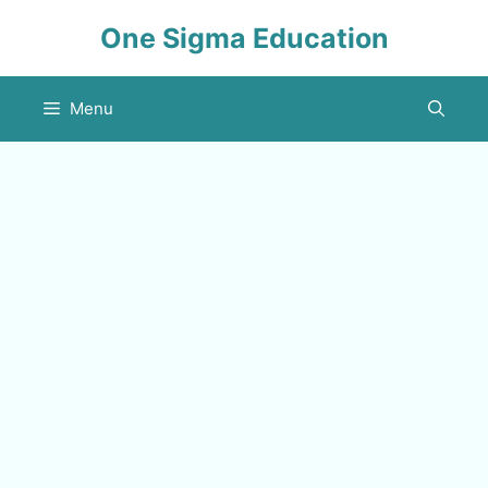
Skip
One Sigma Education
to
content
Menu