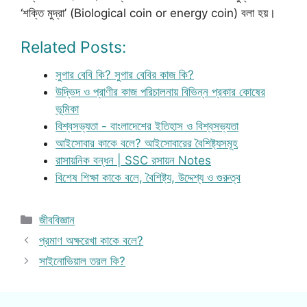
‘শক্তি মুদ্রা’ (Biological coin or energy coin) বলা হয়।
Related Posts:
সুগার বেবি কি? সুগার বেবির কাজ কি?
উদ্ভিদ ও প্রাণীর কাজ পরিচালনায় বিভিন্ন প্রকার কোষের
ভূমিকা
বিশ্বসভ্যতা - বাংলাদেশের ইতিহাস ও বিশ্বসভ্যতা
আইসোবার কাকে বলে? আইসোবারের বৈশিষ্ট্যসমূহ
রাসায়নিক বন্ধন | SSC রসায়ন Notes
বিশেষ শিক্ষা কাকে বলে, বৈশিষ্ট্য, উদ্দেশ্য ও গুরুত্ব
Categories
জীববিজ্ঞান
প্রমাণ অক্ষরেখা কাকে বলে?
সাইনোভিয়াল তরল কি?