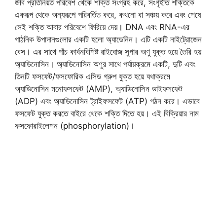
জীব প্রতিনিয়ত পরিবেশ থেকে শক্তি সংগ্রহ করে, সংগৃহীত শক্তিকে
একরূপ থেকে অন্যরূপে পরিবর্তিত করে, কখনাে বা সঞ্চয় করে এবং শেষে
সেই শক্তি আবার পরিবেশে ফিরিয়ে দেয়। DNA এবং RNA-এর
গাঠনিক উপাদানগুলাের একটি হলাে অ্যাডেনিন। এটি একটি নাইট্রোজেন
বেস। এর সাথে পাঁচ কার্বনবিশিষ্ট রাইবােজ সুগার অণু যুক্ত হয়ে তৈরি হয়
অ্যাডিনােসিন। অ্যাডিনােসিন অণুর সাথে পর্যায়ক্রমে একটি, দুটি এবং
তিনটি ফসফেট/ফসফোরিক এসিড গ্রুপ যুক্ত হয়ে যথাক্রমে
অ্যাডিনােসিন মনােফসফেট (AMP), অ্যাডিনােসিন ডাইফসফেট
(ADP) এবং অ্যাডিনােসিন ট্রাইফসফেট (ATP) গঠন করে। এভাবে
ফসফেট যুক্ত করতে বাইরে থেকে শক্তি দিতে হয়। এই বিক্রিয়ার নাম
ফসফোরাইলেশন (phosphorylation)।