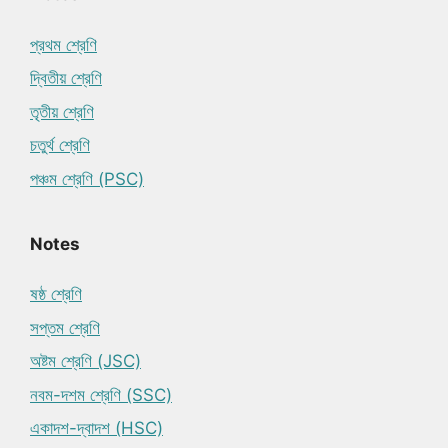
প্রথম শ্রেণি
দ্বিতীয় শ্রেণি
তৃতীয় শ্রেণি
চতুর্থ শ্রেণি
পঞ্চম শ্রেণি (PSC)
Notes
ষষ্ঠ শ্রেণি
সপ্তম শ্রেণি
অষ্টম শ্রেণি (JSC)
নবম-দশম শ্রেণি (SSC)
একাদশ-দ্বাদশ (HSC)