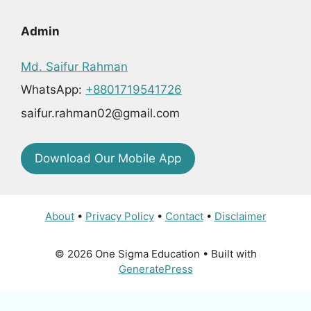
Admin
Md. Saifur Rahman
WhatsApp:
+8801719541726
saifur.rahman02@gmail.com
Download Our Mobile App
About
•
Privacy Policy
•
Contact
•
Disclaimer
© 2026 One Sigma Education
• Built with
GeneratePress