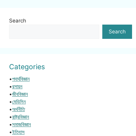
Search
Search
Categories
•
পদার্থবিজ্ঞান
•
রসায়ন
•
জীববিজ্ঞান
•
মেডিসিন
•
অর্থনীতি
•
রাষ্ট্রবিজ্ঞান
•
সমাজবিজ্ঞান
•
ইতিহাস