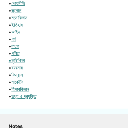
•
পৌরনীতি
•
ভূগোল
•
মনোবিজ্ঞান
•
ইতিহাস
•
আইন
•
ধর্ম
•
বাংলা
•
গণিত
•কৃষিশিক্ষা
•
ব্যবসায়
•
ফিন্যান্স
•
মার্কেটিং
•
হিসাববিজ্ঞান
•
তথ্য ও প্রযুক্তি
Notes