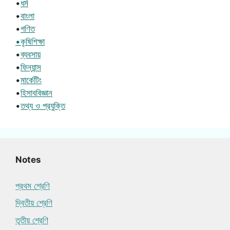
•
ধর্ম
•
বাংলা
•
গণিত
•কৃষিশিক্ষা
•
ব্যবসায়
•
ফিন্যান্স
•
মার্কেটিং
•
হিসাববিজ্ঞান
•
তথ্য ও প্রযুক্তি
Notes
প্রথম শ্রেণি
দ্বিতীয় শ্রেণি
তৃতীয় শ্রেণি