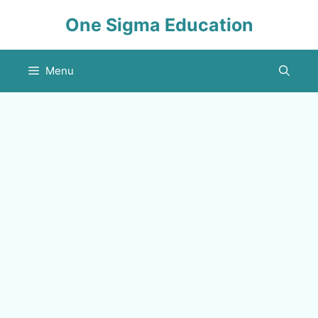
Skip
One Sigma Education
to
content
Menu