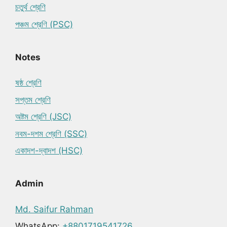
চতুর্থ শ্রেণি
পঞ্চম শ্রেণি (PSC)
Notes
ষষ্ঠ শ্রেণি
সপ্তম শ্রেণি
অষ্টম শ্রেণি (JSC)
নবম-দশম শ্রেণি (SSC)
একাদশ-দ্বাদশ (HSC)
Admin
Md. Saifur Rahman
WhatsApp:
+8801719541726