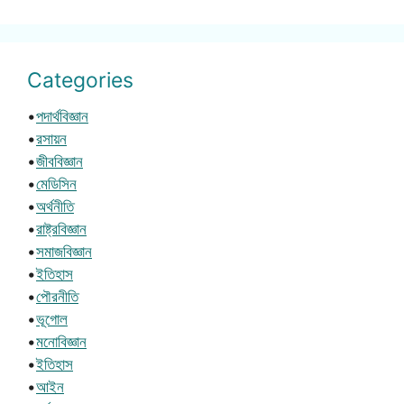
Categories
•
পদার্থবিজ্ঞান
•
রসায়ন
•
জীববিজ্ঞান
•
মেডিসিন
•
অর্থনীতি
•
রাষ্ট্রবিজ্ঞান
•
সমাজবিজ্ঞান
•
ইতিহাস
•
পৌরনীতি
•
ভূগোল
•
মনোবিজ্ঞান
•
ইতিহাস
•
আইন