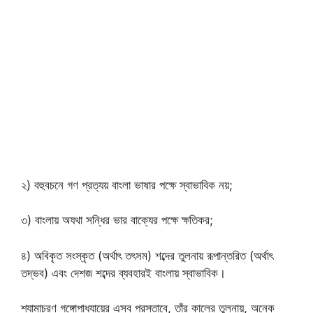
২) বহুবচনে গণ প্রত্যয় বাংলা ভাষার পক্ষে স্বাভাবিক নয়;
৩) বাংলায় অযথা সন্ধির ভার বাক্যের পক্ষে ক্ষতিকর;
৪) অবিকৃত সংস্কৃত (অর্থাৎ তৎসম) শব্দের তুলনায় রূপান্তরিত (অর্থাৎ
তদ্ভব) এবং দেশজ শব্দের ব্যবহারই বাংলায় স্বাভাবিক।
শ্যামাচরণ গঙ্গোপাধ্যায়ের এসব প্রস্তাবে, তাঁর কালের তুলনায়, অনেক