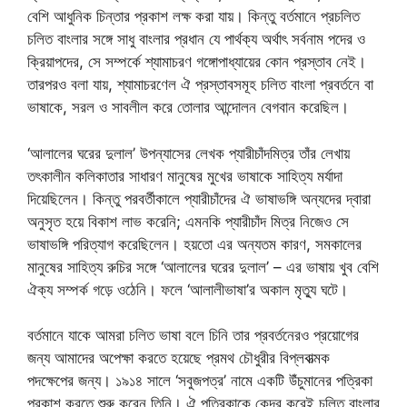
বেশি আধুনিক চিন্তার প্রকাশ লক্ষ করা যায়। কিন্তু বর্তমানে প্রচলিত
চলিত বাংলার সঙ্গে সাধু বাংলার প্রধান যে পার্থক্য অর্থাৎ সর্বনাম পদের ও
ক্রিয়াপদের, সে সম্পর্কে শ্যামাচরণ গঙ্গোপাধ্যায়ের কোন প্রস্তাব নেই।
তারপরও বলা যায়, শ্যামাচরণেল ঐ প্রস্তাবসমূহ চলিত বাংলা প্রবর্তনে বা
ভাষাকে, সরল ও সাবলীল করে তোলার আন্দোলন বেগবান করেছিল।
‘আলালের ঘরের দুলাল’ উপন্যাসের লেখক প্যারীচাঁদমিত্র তাঁর লেখায়
তৎকালীন কলিকাতার সাধারণ মানুষের মুখের ভাষাকে সাহিত্য মর্যাদা
দিয়েছিলেন। কিন্তু পরবর্তীকালে প্যারীচাঁদের ঐ ভাষাভঙ্গি অন্যদের দ্বারা
অনুসৃত হয়ে বিকাশ লাভ করেনি; এমনকি প্যারীচাঁদ মিত্র নিজেও সে
ভাষাভঙ্গি পরিত্যাগ করেছিলেন। হয়তো এর অন্যতম কারণ, সমকালের
মানুষের সাহিত্য রুচির সঙ্গে ‘আলালের ঘরের দুলাল’ – এর ভাষায় খুব বেশি
ঐক্য সম্পর্ক গড়ে ওঠেনি। ফলে ‘আলালীভাষা’র অকাল মৃত্যু ঘটে।
বর্তমানে যাকে আমরা চলিত ভাষা বলে চিনি তার প্রবর্তনেরও প্রয়োগের
জন্য আমাদের অপেক্ষা করতে হয়েছে প্রমথ চৌধুরীর বিপ্লবাত্মক
পদক্ষেপের জন্য। ১৯১৪ সালে ‘সবুজপত্র’ নামে একটি উঁচুমানের পত্রিকা
প্রকাশ করতে শুরু করেন তিনি। ঐ পত্রিকাকে কেন্দ্র করেই চলিত বাংলার