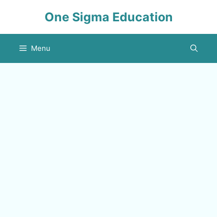
Skip
One Sigma Education
to
content
Menu