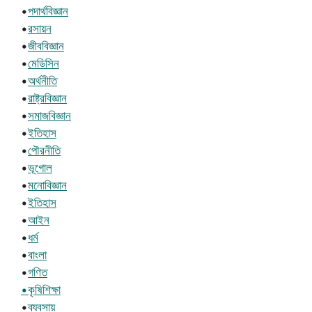
•
পদার্থবিজ্ঞান
•
রসায়ন
•
জীববিজ্ঞান
•
মেডিসিন
•
অর্থনীতি
•
রাষ্ট্রবিজ্ঞান
•
সমাজবিজ্ঞান
•
ইতিহাস
•
পৌরনীতি
•
ভূগোল
•
মনোবিজ্ঞান
•
ইতিহাস
•
আইন
•
ধর্ম
•
বাংলা
•
গণিত
•কৃষিশিক্ষা
•
ব্যবসায়