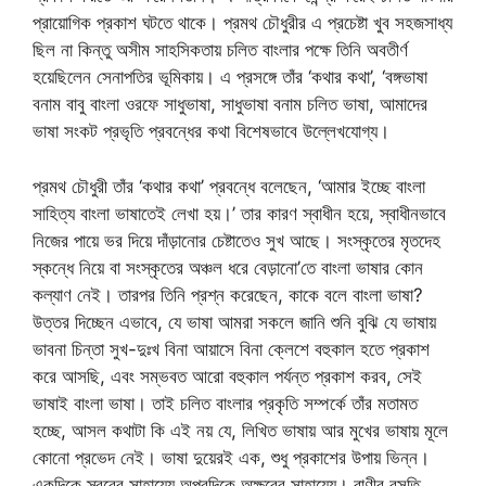
প্রায়োগিক প্রকাশ ঘটতে থাকে। প্রমথ চৌধুরীর এ প্রচেষ্টা খুব সহজসাধ্য
ছিল না কিন্তু অসীম সাহসিকতায় চলিত বাংলার পক্ষে তিনি অবতীর্ণ
হয়েছিলেন সেনাপতির ভূমিকায়। এ প্রসঙ্গে তাঁর ‘কথার কথা’, ‘বঙ্গভাষা
বনাম বাবু বাংলা ওরফে সাধুভাষা, সাধুভাষা বনাম চলিত ভাষা, আমাদের
ভাষা সংকট প্রভৃতি প্রবন্ধের কথা বিশেষভাবে উল্লেখযোগ্য।
প্রমথ চৌধুরী তাঁর ‘কথার কথা’ প্রবন্ধে বলেছেন, ‘আমার ইচ্ছে বাংলা
সাহিত্য বাংলা ভাষাতেই লেখা হয়।’ তার কারণ স্বাধীন হয়ে, স্বাধীনভাবে
নিজের পায়ে ভর দিয়ে দাঁড়ানোর চেষ্টাতেও সুখ আছে। সংস্কৃতের মৃতদেহ
স্কন্ধে নিয়ে বা সংস্কৃতের অঞ্চল ধরে বেড়ানো’তে বাংলা ভাষার কোন
কল্যাণ নেই। তারপর তিনি প্রশ্ন করেছেন, কাকে বলে বাংলা ভাষা?
উত্তর দিচ্ছেন এভাবে, যে ভাষা আমরা সকলে জানি শুনি বুঝি যে ভাষায়
ভাবনা চিন্তা সুখ-দুঃখ বিনা আয়াসে বিনা ক্লেশে বহুকাল হতে প্রকাশ
করে আসছি, এবং সম্ভবত আরো বহুকাল পর্যন্ত প্রকাশ করব, সেই
ভাষাই বাংলা ভাষা। তাই চলিত বাংলার প্রকৃতি সম্পর্কে তাঁর মতামত
হচ্ছে, আসল কথাটা কি এই নয় যে, লিখিত ভাষায় আর মুখের ভাষায় মূলে
কোনো প্রভেদ নেই। ভাষা দুয়েরই এক, শুধু প্রকাশের উপায় ভিন্ন।
একদিকে স্বরের সাহায্যে অপরদিকে অক্ষরের সাহায্যে। বাণীর বসতি