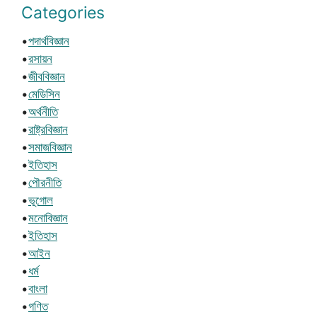
Categories
•
পদার্থবিজ্ঞান
•
রসায়ন
•
জীববিজ্ঞান
•
মেডিসিন
•
অর্থনীতি
•
রাষ্ট্রবিজ্ঞান
•
সমাজবিজ্ঞান
•
ইতিহাস
•
পৌরনীতি
•
ভূগোল
•
মনোবিজ্ঞান
•
ইতিহাস
•
আইন
•
ধর্ম
•
বাংলা
•
গণিত