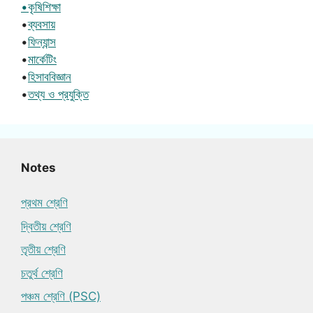
•কৃষিশিক্ষা
•
ব্যবসায়
•
ফিন্যান্স
•
মার্কেটিং
•
হিসাববিজ্ঞান
•
তথ্য ও প্রযুক্তি
Notes
প্রথম শ্রেণি
দ্বিতীয় শ্রেণি
তৃতীয় শ্রেণি
চতুর্থ শ্রেণি
পঞ্চম শ্রেণি (PSC)