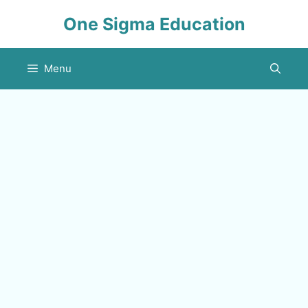
Skip
One Sigma Education
to
content
Menu