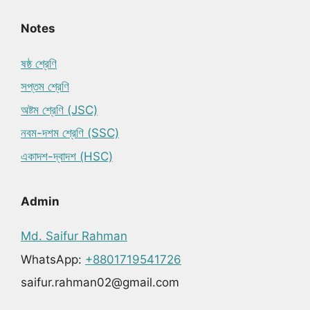
Notes
ষষ্ঠ শ্রেণি
সপ্তম শ্রেণি
অষ্টম শ্রেণি (JSC)
নবম-দশম শ্রেণি (SSC)
একাদশ-দ্বাদশ (HSC)
Admin
Md. Saifur Rahman
WhatsApp:
+8801719541726
saifur.rahman02@gmail.com