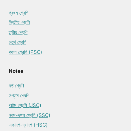
প্রথম শ্রেণি
দ্বিতীয় শ্রেণি
তৃতীয় শ্রেণি
চতুর্থ শ্রেণি
পঞ্চম শ্রেণি (PSC)
Notes
ষষ্ঠ শ্রেণি
সপ্তম শ্রেণি
অষ্টম শ্রেণি (JSC)
নবম-দশম শ্রেণি (SSC)
একাদশ-দ্বাদশ (HSC)