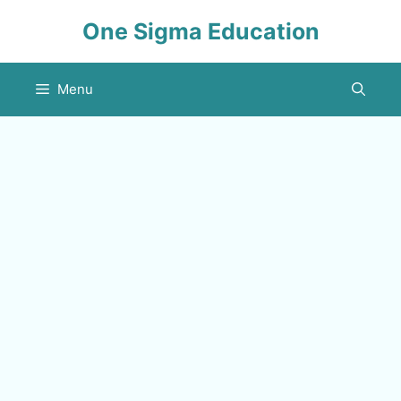
Skip
One Sigma Education
to
content
Menu