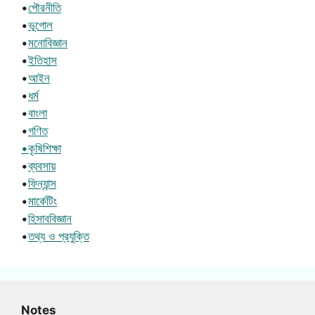
•
পৌরনীতি
•
ভূগোল
•
মনোবিজ্ঞান
•
ইতিহাস
•
আইন
•
ধর্ম
•
বাংলা
•
গণিত
•কৃষিশিক্ষা
•
ব্যবসায়
•
ফিন্যান্স
•
মার্কেটিং
•
হিসাববিজ্ঞান
•
তথ্য ও প্রযুক্তি
Notes