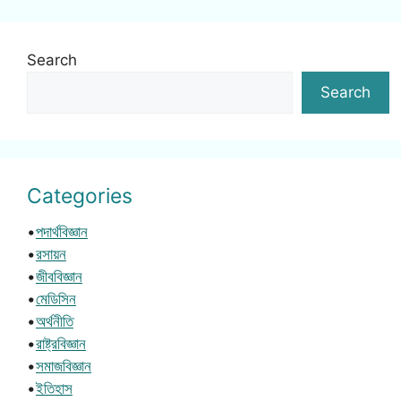
Search
Search
Categories
•
পদার্থবিজ্ঞান
•
রসায়ন
•
জীববিজ্ঞান
•
মেডিসিন
•
অর্থনীতি
•
রাষ্ট্রবিজ্ঞান
•
সমাজবিজ্ঞান
•
ইতিহাস