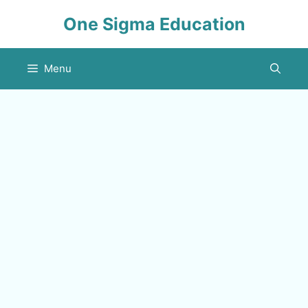
Skip
One Sigma Education
to
content
Menu