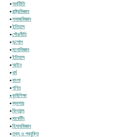
•
অর্থনীতি
•
রাষ্ট্রবিজ্ঞান
•
সমাজবিজ্ঞান
•
ইতিহাস
•
পৌরনীতি
•
ভূগোল
•
মনোবিজ্ঞান
•
ইতিহাস
•
আইন
•
ধর্ম
•
বাংলা
•
গণিত
•কৃষিশিক্ষা
•
ব্যবসায়
•
ফিন্যান্স
•
মার্কেটিং
•
হিসাববিজ্ঞান
•
তথ্য ও প্রযুক্তি