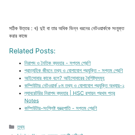
সঠিক উত্তর : খ) দুই বা তার অধিক ভিন্ন ধরনের নেটওয়ার্ককে সংযুক্ত
করার কাজে
Related Posts:
নিরাপদ ও নৈতিক ব্যবহার - সপ্তম শ্রেণি
প্রাত্যহিক জীবনে তথ্য ও যোগাযোগ প্রযুক্তি - সপ্তম শ্রেণি
আইসোবার কাকে বলে? আইসোবারের বৈশিষ্ট্যসমূহ
কম্পিউটার নেটওয়ার্ক ৮ম তথ্য ও যোগাযোগ প্রযুক্তি অধ্যায়-২
ল্যাবরেটরির নিরাপদ ব্যবহার | HSC রসায়ন প্রথম পত্র
Notes
কম্পিউটার-সংশ্লিষ্ট যন্ত্রপাতি - সপ্তম শ্রেণি
Categories
তথ্য