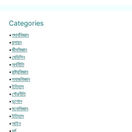
Categories
•
পদার্থবিজ্ঞান
•
রসায়ন
•
জীববিজ্ঞান
•
মেডিসিন
•
অর্থনীতি
•
রাষ্ট্রবিজ্ঞান
•
সমাজবিজ্ঞান
•
ইতিহাস
•
পৌরনীতি
•
ভূগোল
•
মনোবিজ্ঞান
•
ইতিহাস
•
আইন
•
ধর্ম