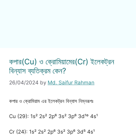
কপার(Cu) ও ক্রোমিয়ামের(Cr) ইলেকট্রন
বিন্যাস ব্যতিক্রম কেন?
26/04/2024
by
Md. Saifur Rahman
কপার ও ক্রোমিয়াম এর ইলেকট্রন বিন্যাস নিম্নরূপঃ
Cu (29): 1s² 2s² 2p⁶ 3s² 3p⁶ 3d¹º 4s¹
Cr (24): 1s² 2s² 2p⁶ 3s² 3p⁶ 3d⁵ 4s¹