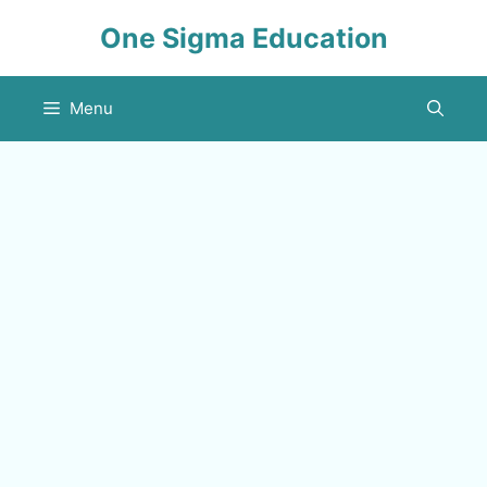
Skip
One Sigma Education
to
content
Menu