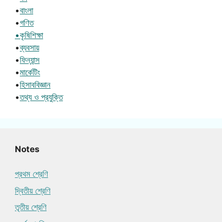
•
বাংলা
•
গণিত
•কৃষিশিক্ষা
•
ব্যবসায়
•
ফিন্যান্স
•
মার্কেটিং
•
হিসাববিজ্ঞান
•
তথ্য ও প্রযুক্তি
Notes
প্রথম শ্রেণি
দ্বিতীয় শ্রেণি
তৃতীয় শ্রেণি