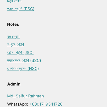
চতুর্থ শ্রেণি
পঞ্চম শ্রেণি (PSC)
Notes
ষষ্ঠ শ্রেণি
সপ্তম শ্রেণি
অষ্টম শ্রেণি (JSC)
নবম-দশম শ্রেণি (SSC)
একাদশ-দ্বাদশ (HSC)
Admin
Md. Saifur Rahman
WhatsApp:
+8801719541726