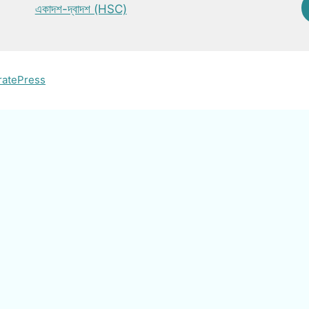
একাদশ-দ্বাদশ (HSC)
ratePress