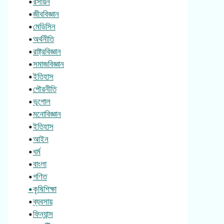
•
রসায়ন
•
জীববিজ্ঞান
•
মেডিসিন
•
অর্থনীতি
•
রাষ্ট্রবিজ্ঞান
•
সমাজবিজ্ঞান
•
ইতিহাস
•
পৌরনীতি
•
ভূগোল
•
মনোবিজ্ঞান
•
ইতিহাস
•
আইন
•
ধর্ম
•
বাংলা
•
গণিত
•কৃষিশিক্ষা
•
ব্যবসায়
•
ফিন্যান্স