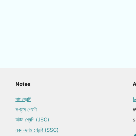
Notes
ষষ্ঠ শ্রেণি
M
সপ্তম শ্রেণি
W
অষ্টম শ্রেণি (JSC)
s
নবম-দশম শ্রেণি (SSC)