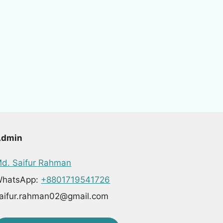
Admin
d. Saifur Rahman
hatsApp:
+8801719541726
aifur.rahman02@gmail.com