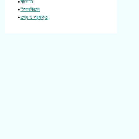
•
মার্কেটিং
•
হিসাববিজ্ঞান
•
তথ্য ও প্রযুক্তি