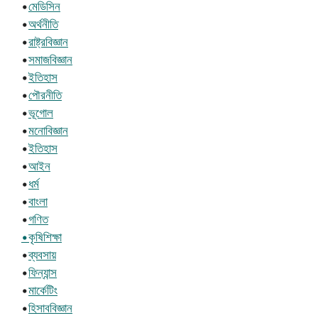
•
মেডিসিন
•
অর্থনীতি
•
রাষ্ট্রবিজ্ঞান
•
সমাজবিজ্ঞান
•
ইতিহাস
•
পৌরনীতি
•
ভূগোল
•
মনোবিজ্ঞান
•
ইতিহাস
•
আইন
•
ধর্ম
•
বাংলা
•
গণিত
•কৃষিশিক্ষা
•
ব্যবসায়
•
ফিন্যান্স
•
মার্কেটিং
•
হিসাববিজ্ঞান