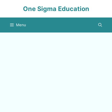
Skip
One Sigma Education
to
content
Menu