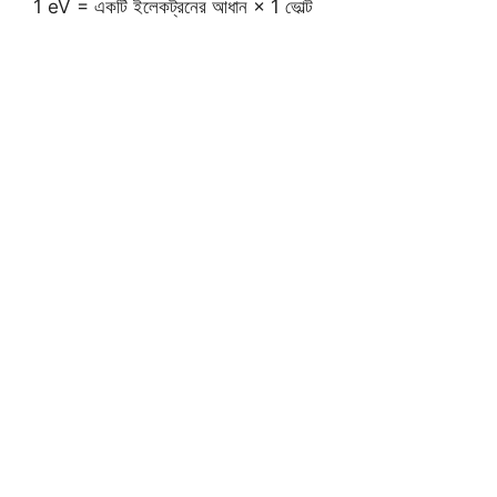
1 eV = একটি ইলেকট্রনের আধান × 1 ভোল্ট