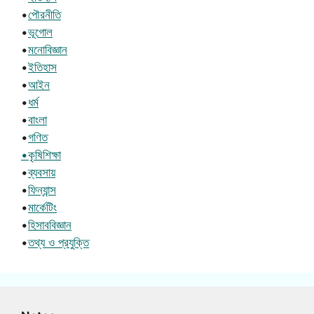
•
পৌরনীতি
•
ভূগোল
•
মনোবিজ্ঞান
•
ইতিহাস
•
আইন
•
ধর্ম
•
বাংলা
•
গণিত
•কৃষিশিক্ষা
•
ব্যবসায়
•
ফিন্যান্স
•
মার্কেটিং
•
হিসাববিজ্ঞান
•
তথ্য ও প্রযুক্তি