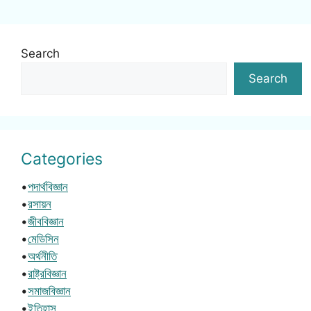
Search
Search
Categories
•
পদার্থবিজ্ঞান
•
রসায়ন
•
জীববিজ্ঞান
•
মেডিসিন
•
অর্থনীতি
•
রাষ্ট্রবিজ্ঞান
•
সমাজবিজ্ঞান
•
ইতিহাস