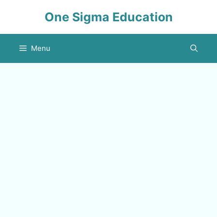
Skip
One Sigma Education
to
content
Menu