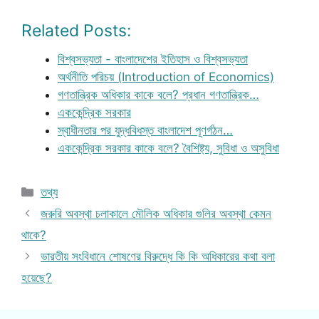
Related Posts:
বিশ্বসভ্যতা - বাংলাদেশের ইতিহাস ও বিশ্বসভ্যতা
অর্থনীতি পরিচয় (Introduction of Economics)
গণতান্ত্রিক অধিকার কাকে বলে? প্রধান গণতান্ত্রিক…
এককেন্দ্রিক সরকার
স্বাধীনতার পর যুদ্ধবিধস্ত বাংলাদেশ পূণর্গঠন…
এককেন্দ্রিক সরকার কাকে বলে? বৈশিষ্ট্য, সুবিধা ও অসুবিধা
Categories
তথ্য
জরুরি অবস্থা চলাকালে মৌলিক অধিকার গুলির অবস্থা কেমন
থাকে?
ভারতীয় সংবিধানে শোষণের বিরুদ্ধে কি কি অধিকারের কথা বলা
হয়েছে?