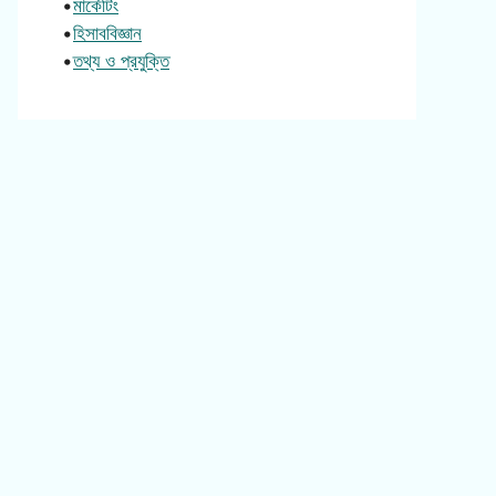
•
মার্কেটিং
•
হিসাববিজ্ঞান
•
তথ্য ও প্রযুক্তি