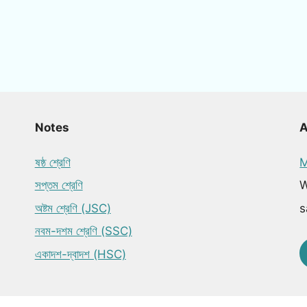
Notes
ষষ্ঠ শ্রেণি
M
সপ্তম শ্রেণি
W
অষ্টম শ্রেণি (JSC)
s
নবম-দশম শ্রেণি (SSC)
একাদশ-দ্বাদশ (HSC)