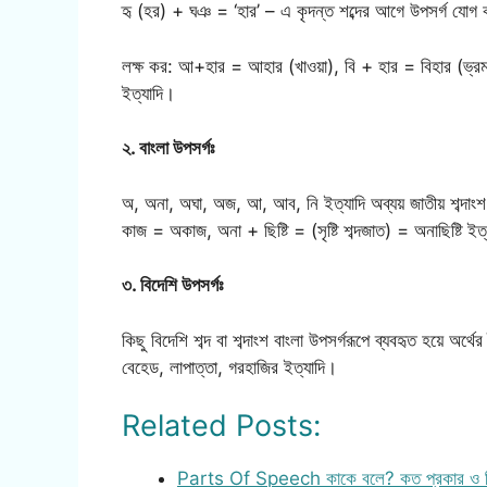
হৃ (হর) + ঘঞ = ‘হার’ – এ কৃদন্ত শব্দের আগে উপসর্গ যোগ 
লক্ষ কর: আ+হার = আহার (খাওয়া), বি + হার = বিহার (ভ্র
ইত্যাদি।
২. বাংলা উপসর্গঃ
অ, অনা, অঘা, অজ, আ, আব, নি ইত্যাদি অব্যয় জাতীয় শব্দাংশ
কাজ = অকাজ, অনা + ছিষ্টি = (সৃষ্টি শব্দজাত) = অনাছিষ্টি ইত
৩. বিদেশি উপসর্গঃ
কিছু বিদেশি শব্দ বা শব্দাংশ বাংলা উপসর্গরূপে ব্যবহৃত হয়ে অর্থের
বেহেড, লাপাত্তা, গরহাজির ইত্যাদি।
Related Posts:
Parts Of Speech কাকে বলে? কত প্রকার ও 