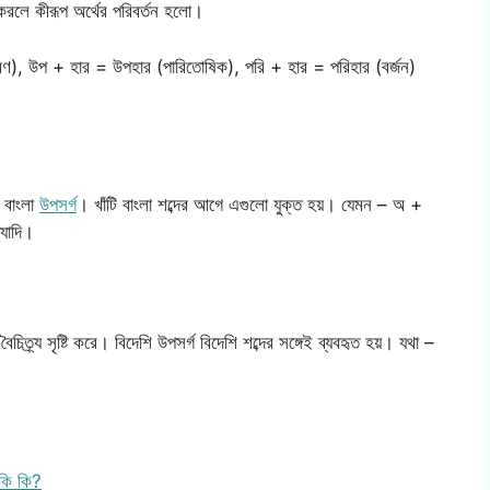
করলে কীরূপ অর্থের পরিবর্তন হলো।
মণ), উপ + হার = উপহার (পারিতোষিক), পরি + হার = পরিহার (বর্জন)
 বাংলা
উপসর্গ
। খাঁটি বাংলা শব্দের আগে এগুলো যুক্ত হয়। যেমন – অ +
্যাদি।
 বৈচিত্র্য সৃষ্টি করে। বিদেশি উপসর্গ বিদেশি শব্দের সঙ্গেই ব্যবহৃত হয়। যথা –
কি কি?