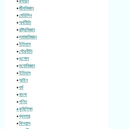
•
রসায়ন
•
জীববিজ্ঞান
•
মেডিসিন
•
অর্থনীতি
•
রাষ্ট্রবিজ্ঞান
•
সমাজবিজ্ঞান
•
ইতিহাস
•
পৌরনীতি
•
ভূগোল
•
মনোবিজ্ঞান
•
ইতিহাস
•
আইন
•
ধর্ম
•
বাংলা
•
গণিত
•কৃষিশিক্ষা
•
ব্যবসায়
•
ফিন্যান্স