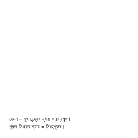
যেমন – মুখ চন্দ্রের ন্যায় = চন্দ্রমুখ।
পুরুষ সিংহের ন্যায় = সিংহপুরুষ।