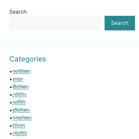
Search
Search
Categories
•
পদার্থবিজ্ঞান
•
রসায়ন
•
জীববিজ্ঞান
•
মেডিসিন
•
অর্থনীতি
•
রাষ্ট্রবিজ্ঞান
•
সমাজবিজ্ঞান
•
ইতিহাস
•
পৌরনীতি