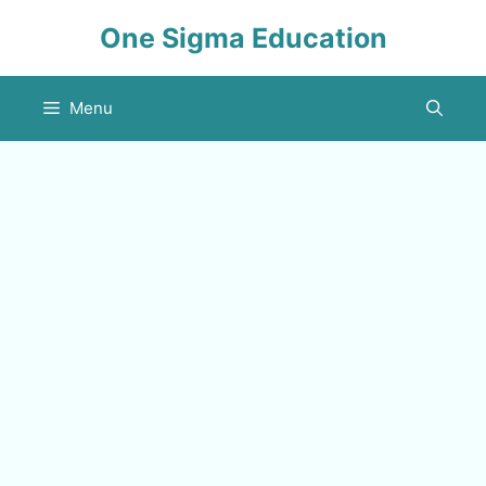
Skip
One Sigma Education
to
content
Menu