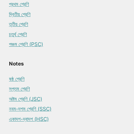
প্রথম শ্রেণি
দ্বিতীয় শ্রেণি
তৃতীয় শ্রেণি
চতুর্থ শ্রেণি
পঞ্চম শ্রেণি (PSC)
Notes
ষষ্ঠ শ্রেণি
সপ্তম শ্রেণি
অষ্টম শ্রেণি (JSC)
নবম-দশম শ্রেণি (SSC)
একাদশ-দ্বাদশ (HSC)