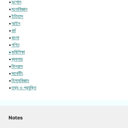
•
ভূগোল
•
মনোবিজ্ঞান
•
ইতিহাস
•
আইন
•
ধর্ম
•
বাংলা
•
গণিত
•কৃষিশিক্ষা
•
ব্যবসায়
•
ফিন্যান্স
•
মার্কেটিং
•
হিসাববিজ্ঞান
•
তথ্য ও প্রযুক্তি
Notes