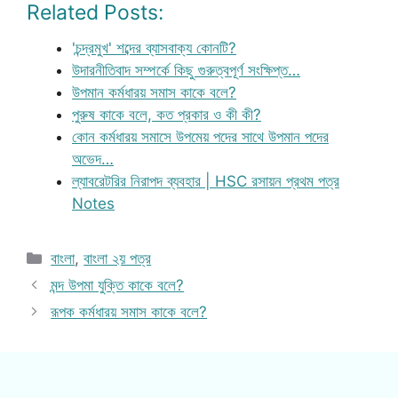
Related Posts:
'চন্দ্রমুখ' শব্দের ব্যাসবাক্য কোনটি?
উদারনীতিবাদ সম্পর্কে কিছু গুরুত্বপূর্ণ সংক্ষিপ্ত…
উপমান কর্মধারয় সমাস কাকে বলে?
পুরুষ কাকে বলে, কত প্রকার ও কী কী?
কোন কর্মধারয় সমাসে উপমেয় পদের সাথে উপমান পদের
অভেদ…
ল্যাবরেটরির নিরাপদ ব্যবহার | HSC রসায়ন প্রথম পত্র
Notes
Categories
বাংলা
,
বাংলা ২য় পত্র
মন্দ উপমা যুক্তি কাকে বলে?
রূপক কর্মধারয় সমাস কাকে বলে?