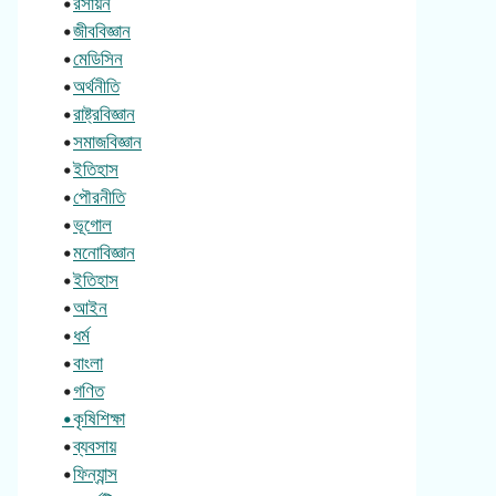
•
রসায়ন
•
জীববিজ্ঞান
•
মেডিসিন
•
অর্থনীতি
•
রাষ্ট্রবিজ্ঞান
•
সমাজবিজ্ঞান
•
ইতিহাস
•
পৌরনীতি
•
ভূগোল
•
মনোবিজ্ঞান
•
ইতিহাস
•
আইন
•
ধর্ম
•
বাংলা
•
গণিত
•কৃষিশিক্ষা
•
ব্যবসায়
•
ফিন্যান্স