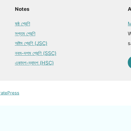
Notes
ষষ্ঠ শ্রেণি
M
সপ্তম শ্রেণি
W
অষ্টম শ্রেণি (JSC)
s
নবম-দশম শ্রেণি (SSC)
একাদশ-দ্বাদশ (HSC)
ratePress