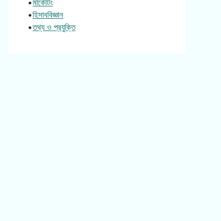
•
মার্কেটিং
•
হিসাববিজ্ঞান
•
তথ্য ও প্রযুক্তি