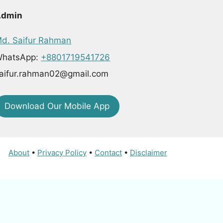
Admin
d. Saifur Rahman
hatsApp:
+8801719541726
aifur.rahman02@gmail.com
Download Our Mobile App
About
•
Privacy Policy
•
Contact
•
Disclaimer