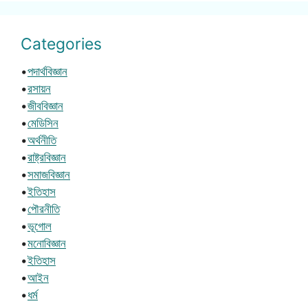
Categories
•
পদার্থবিজ্ঞান
•
রসায়ন
•
জীববিজ্ঞান
•
মেডিসিন
•
অর্থনীতি
•
রাষ্ট্রবিজ্ঞান
•
সমাজবিজ্ঞান
•
ইতিহাস
•
পৌরনীতি
•
ভূগোল
•
মনোবিজ্ঞান
•
ইতিহাস
•
আইন
•
ধর্ম