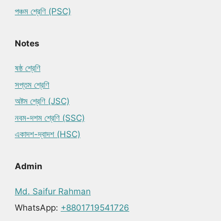
পঞ্চম শ্রেণি (PSC)
Notes
ষষ্ঠ শ্রেণি
সপ্তম শ্রেণি
অষ্টম শ্রেণি (JSC)
নবম-দশম শ্রেণি (SSC)
একাদশ-দ্বাদশ (HSC)
Admin
Md. Saifur Rahman
WhatsApp:
+8801719541726