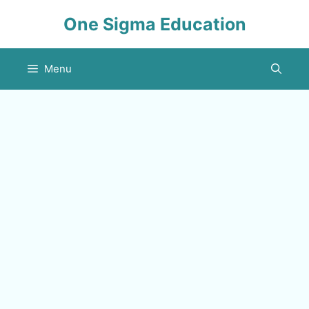
Skip
One Sigma Education
to
content
Menu