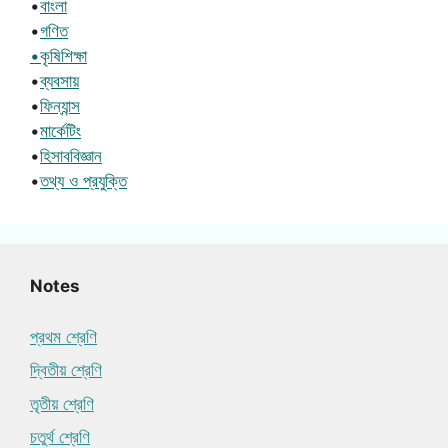
•
বাংলা
•
গণিত
•কৃষিশিক্ষা
•
ব্যবসায়
•
ফিন্যান্স
•
মার্কেটিং
•
হিসাববিজ্ঞান
•
তথ্য ও প্রযুক্তি
Notes
প্রথম শ্রেণি
দ্বিতীয় শ্রেণি
তৃতীয় শ্রেণি
চতুর্থ শ্রেণি