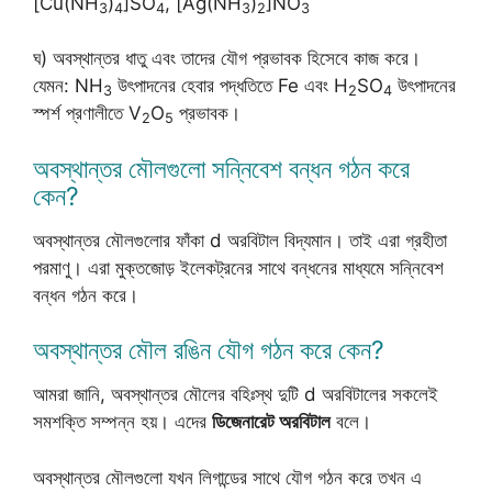
[Cu(NH
)
]SO
, [Ag(NH
)
]NO
3
4
4
3
2
3
ঘ) অবস্থান্তর ধাতু এবং তাদের যৌগ প্রভাবক হিসেবে কাজ করে।
যেমন: NH
উৎপাদনের হেবার পদ্ধতিতে Fe এবং H
SO
উৎপাদনের
3
2
4
স্পর্শ প্রণালীতে V
O
প্রভাবক।
2
5
অবস্থান্তর মৌলগুলো সন্নিবেশ বন্ধন গঠন করে
কেন?
অবস্থান্তর মৌলগুলোর ফাঁকা d অরবিটাল বিদ্যমান। তাই এরা গ্রহীতা
পরমাণু। এরা মুক্তজোড় ইলেকট্রনের সাথে বন্ধনের মাধ্যমে সন্নিবেশ
বন্ধন গঠন করে।
অবস্থান্তর মৌল রঙিন যৌগ গঠন করে কেন?
আমরা জানি, অবস্থান্তর মৌলের বহিঃস্থ দুটি d অরবিটালের সকলেই
সমশক্তি সম্পন্ন হয়। এদের
ডিজেনারেট অরবিটাল
বলে।
অবস্থান্তর মৌলগুলো যখন লিগান্ডের সাথে যৌগ গঠন করে তখন এ