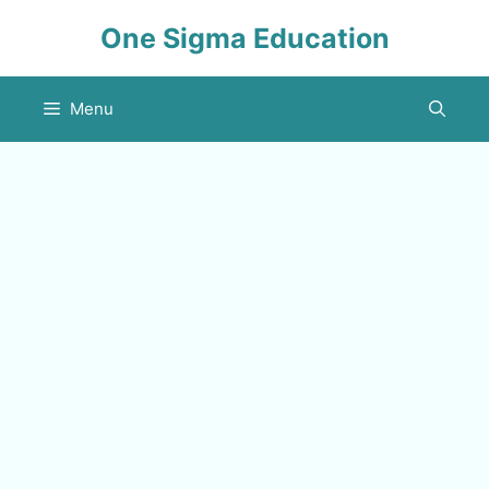
Skip
One Sigma Education
to
content
Menu