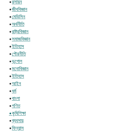
•
রসায়ন
•
জীববিজ্ঞান
•
মেডিসিন
•
অর্থনীতি
•
রাষ্ট্রবিজ্ঞান
•
সমাজবিজ্ঞান
•
ইতিহাস
•
পৌরনীতি
•
ভূগোল
•
মনোবিজ্ঞান
•
ইতিহাস
•
আইন
•
ধর্ম
•
বাংলা
•
গণিত
•কৃষিশিক্ষা
•
ব্যবসায়
•
ফিন্যান্স