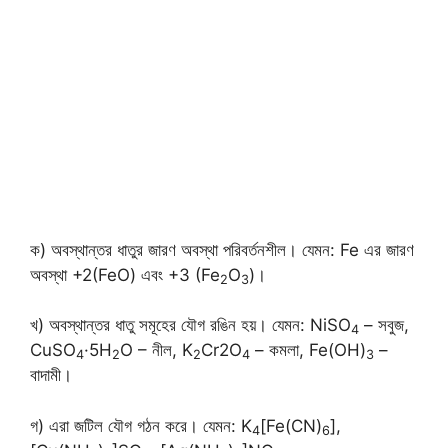
ক) অবস্থান্তর ধাতুর জারণ অবস্থা পরিবর্তনশীল। যেমন: Fe এর জারণ
অবস্থা +2(FeO) এবং +3 (Fe
O
)।
2
3
খ) অবস্থান্তর ধাতু সমূহের যৌগ রঙিন হয়। যেমন: NiSO
– সবুজ,
4
CuSO
·5H
O – নীল, K
Cr2O
– কমলা, Fe(OH)
–
4
2
2
4
3
বাদামী।
গ) এরা জটিল যৌগ গঠন করে। যেমন: K
[Fe(CN)
],
4
6