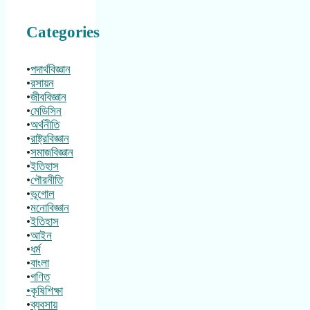
Categories
•
পদার্থবিজ্ঞান
•
রসায়ন
•
জীববিজ্ঞান
•
মেডিসিন
•
অর্থনীতি
•
রাষ্ট্রবিজ্ঞান
•
সমাজবিজ্ঞান
•
ইতিহাস
•
পৌরনীতি
•
ভূগোল
•
মনোবিজ্ঞান
•
ইতিহাস
•
আইন
•
ধর্ম
•
বাংলা
•
গণিত
•কৃষিশিক্ষা
•
ব্যবসায়