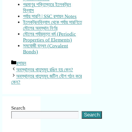
পরমাণুর শক্তিস্তরে ইলেকট্রন
বিন্যাস
পর্যায় সারণি | SSC রসায়ন Notes
ইলেকট্রনবিন্যাস থেকে পর্যায় সারণিতে
মৌলের অবস্থান নির্ণয়
মৌলের পর্যায়বৃত্ত ধর্ম (Periodic
Properties of Elements)
সমযোজী বন্ধন (Covalent
Bonds)
Categories
রসায়ন
অবস্থান্তর ধাতুসমূহ রঙিন হয় কেন?
অবস্থান্তর ধাতুসমূহ জটিল যৌগ গঠন করে
কেন?
Search
Search