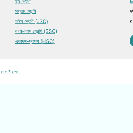
ষষ্ঠ শ্রেণি
M
সপ্তম শ্রেণি
W
অষ্টম শ্রেণি (JSC)
s
নবম-দশম শ্রেণি (SSC)
একাদশ-দ্বাদশ (HSC)
ratePress