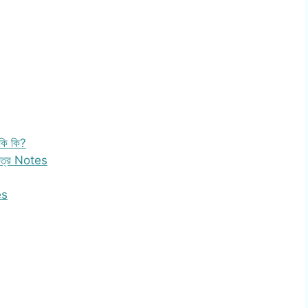
কি কি?
 পত্র Notes
es