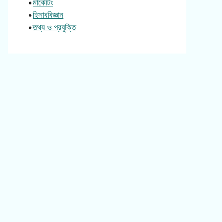
•
মার্কেটিং
•
হিসাববিজ্ঞান
•
তথ্য ও প্রযুক্তি