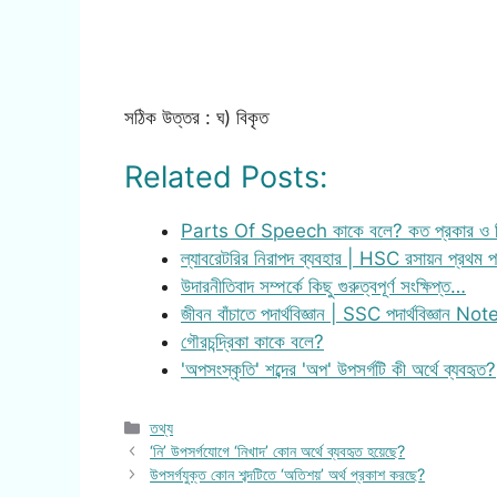
সঠিক উত্তর : ঘ) বিকৃত
Related Posts:
Parts Of Speech কাকে বলে? কত প্রকার ও 
ল্যাবরেটরির নিরাপদ ব্যবহার | HSC রসায়ন প্রথম
উদারনীতিবাদ সম্পর্কে কিছু গুরুত্বপূর্ণ সংক্ষিপ্ত…
জীবন বাঁচাতে পদার্থবিজ্ঞান | SSC পদার্থবিজ্ঞান Not
গৌরচন্দ্রিকা কাকে বলে?
'অপসংস্কৃতি' শব্দের 'অপ' উপসর্গটি কী অর্থে ব্যবহৃত?
Categories
তথ্য
‘নি’ উপসর্গযোগে ‘নিখাদ’ কোন অর্থে ব্যবহৃত হয়েছে?
উপসর্গযুক্ত কোন শব্দটিতে ‘অতিশয়’ অর্থ প্রকাশ করছে?