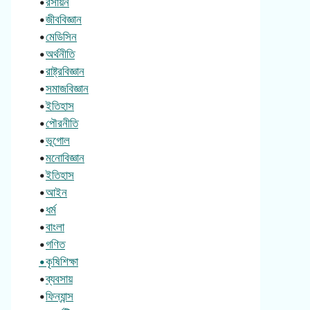
•
রসায়ন
•
জীববিজ্ঞান
•
মেডিসিন
•
অর্থনীতি
•
রাষ্ট্রবিজ্ঞান
•
সমাজবিজ্ঞান
•
ইতিহাস
•
পৌরনীতি
•
ভূগোল
•
মনোবিজ্ঞান
•
ইতিহাস
•
আইন
•
ধর্ম
•
বাংলা
•
গণিত
•কৃষিশিক্ষা
•
ব্যবসায়
•
ফিন্যান্স