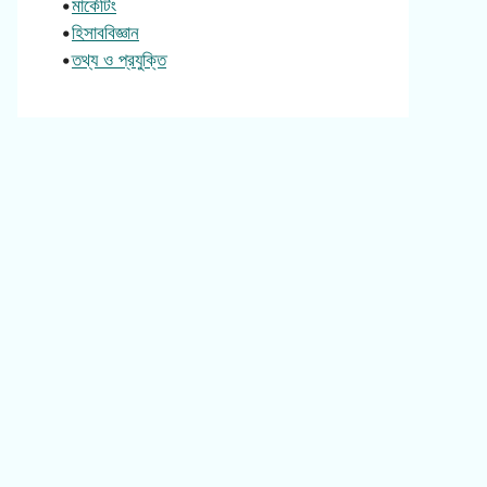
•
মার্কেটিং
•
হিসাববিজ্ঞান
•
তথ্য ও প্রযুক্তি