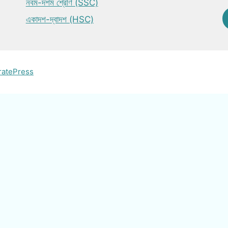
নবম-দশম শ্রেণি (SSC)
একাদশ-দ্বাদশ (HSC)
ratePress