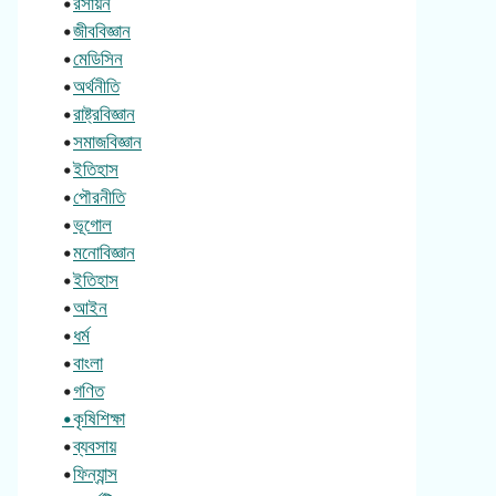
•
রসায়ন
•
জীববিজ্ঞান
•
মেডিসিন
•
অর্থনীতি
•
রাষ্ট্রবিজ্ঞান
•
সমাজবিজ্ঞান
•
ইতিহাস
•
পৌরনীতি
•
ভূগোল
•
মনোবিজ্ঞান
•
ইতিহাস
•
আইন
•
ধর্ম
•
বাংলা
•
গণিত
•কৃষিশিক্ষা
•
ব্যবসায়
•
ফিন্যান্স