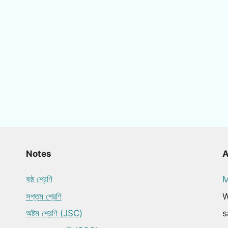
Notes
ষষ্ঠ শ্রেণি
M
সপ্তম শ্রেণি
W
অষ্টম শ্রেণি (JSC)
s