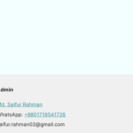
Admin
d. Saifur Rahman
hatsApp:
+8801719541726
aifur.rahman02@gmail.com