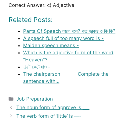
Correct Answer: c) Adjective
Related Posts:
Parts Of Speech কাকে বলে? কত প্রকার ও কি কি?
A speech full of too many word is -
Maiden speech means -
Which is the adjective form of the word
"Heaven"?
শব্দটি কেটে দাও -
The chairperson_______ Complete the
sentence with…
Categories
Job Preparation
The noun form of approve is ___
The verb form of ‘little’ is —-