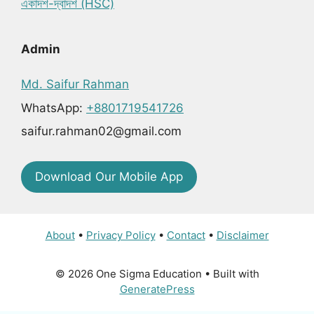
একাদশ-দ্বাদশ (HSC)
Admin
Md. Saifur Rahman
WhatsApp:
+8801719541726
saifur.rahman02@gmail.com
Download Our Mobile App
About
•
Privacy Policy
•
Contact
•
Disclaimer
© 2026 One Sigma Education
• Built with
GeneratePress