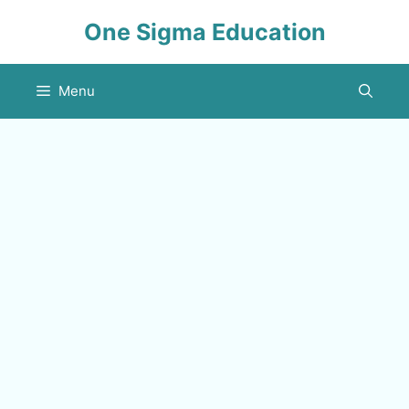
Skip
One Sigma Education
to
content
Menu