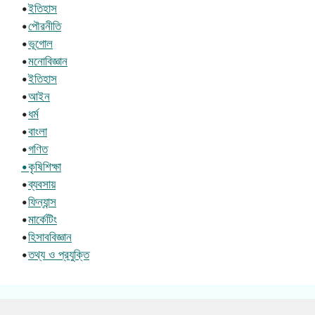
•
ইতিহাস
•
পৌরনীতি
•
ভূগোল
•
মনোবিজ্ঞান
•
ইতিহাস
•
আইন
•
ধর্ম
•
বাংলা
•
গণিত
•কৃষিশিক্ষা
•
ব্যবসায়
•
ফিন্যান্স
•
মার্কেটিং
•
হিসাববিজ্ঞান
•
তথ্য ও প্রযুক্তি