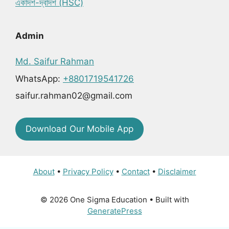
একাদশ-দ্বাদশ (HSC)
Admin
Md. Saifur Rahman
WhatsApp:
+8801719541726
saifur.rahman02@gmail.com
Download Our Mobile App
About
•
Privacy Policy
•
Contact
•
Disclaimer
© 2026 One Sigma Education
• Built with
GeneratePress