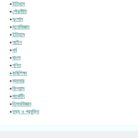
•
ইতিহাস
•
পৌরনীতি
•
ভূগোল
•
মনোবিজ্ঞান
•
ইতিহাস
•
আইন
•
ধর্ম
•
বাংলা
•
গণিত
•কৃষিশিক্ষা
•
ব্যবসায়
•
ফিন্যান্স
•
মার্কেটিং
•
হিসাববিজ্ঞান
•
তথ্য ও প্রযুক্তি