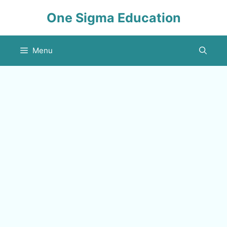
Skip
One Sigma Education
to
content
Menu