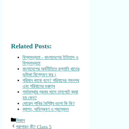
Related Posts:
বিশ্বসভ্যতা - বাংলাদেশের ইতিহাস ও
বিশ্বসভ্যতা
বাংলাদেশের অর্থনীতিতে রপ্তানি খাতের
ভূমিকা বিশ্লেষণ কর।
পরিযান কাকে বলে? পরিযানের গমনপথ
এবং পরিযানের গুরুত্ব
গর্ভাবস্থায় প্রথম মাসে তলপেটে ব্যথা
হয় কেন?
দোয়েল পাখির বৈশিষ্ট্য গুলো কি কি?
ব্যাপন, অভিস্রবণ ও প্রস্বেদন
Categories
বিজ্ঞান
পরাগায়ন কী? Class 5