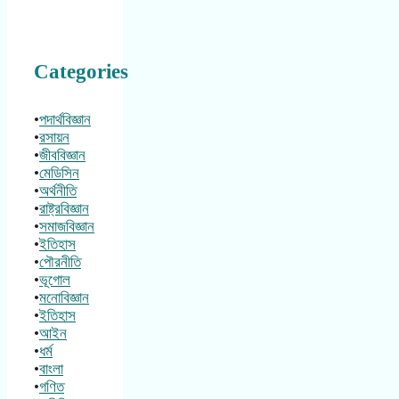
Categories
•
পদার্থবিজ্ঞান
•
রসায়ন
•
জীববিজ্ঞান
•
মেডিসিন
•
অর্থনীতি
•
রাষ্ট্রবিজ্ঞান
•
সমাজবিজ্ঞান
•
ইতিহাস
•
পৌরনীতি
•
ভূগোল
•
মনোবিজ্ঞান
•
ইতিহাস
•
আইন
•
ধর্ম
•
বাংলা
•
গণিত