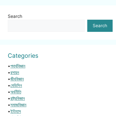
Search
Search
Categories
•
পদার্থবিজ্ঞান
•
রসায়ন
•
জীববিজ্ঞান
•
মেডিসিন
•
অর্থনীতি
•
রাষ্ট্রবিজ্ঞান
•
সমাজবিজ্ঞান
•
ইতিহাস