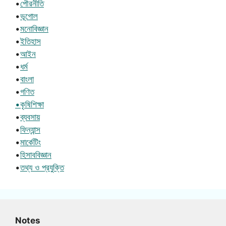
•
পৌরনীতি
•
ভূগোল
•
মনোবিজ্ঞান
•
ইতিহাস
•
আইন
•
ধর্ম
•
বাংলা
•
গণিত
•কৃষিশিক্ষা
•
ব্যবসায়
•
ফিন্যান্স
•
মার্কেটিং
•
হিসাববিজ্ঞান
•
তথ্য ও প্রযুক্তি
Notes