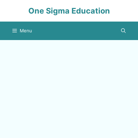
Skip
One Sigma Education
to
content
Menu