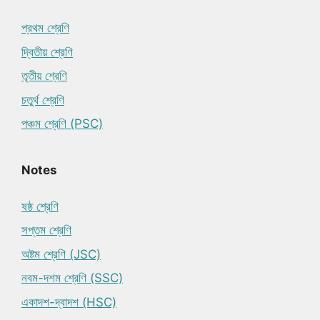
প্রথম শ্রেণি
দ্বিতীয় শ্রেণি
তৃতীয় শ্রেণি
চতুর্থ শ্রেণি
পঞ্চম শ্রেণি (PSC)
Notes
ষষ্ঠ শ্রেণি
সপ্তম শ্রেণি
অষ্টম শ্রেণি (JSC)
নবম-দশম শ্রেণি (SSC)
একাদশ-দ্বাদশ (HSC)