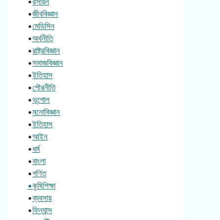
•
রসায়ন
•
জীববিজ্ঞান
•
মেডিসিন
•
অর্থনীতি
•
রাষ্ট্রবিজ্ঞান
•
সমাজবিজ্ঞান
•
ইতিহাস
•
পৌরনীতি
•
ভূগোল
•
মনোবিজ্ঞান
•
ইতিহাস
•
আইন
•
ধর্ম
•
বাংলা
•
গণিত
•কৃষিশিক্ষা
•
ব্যবসায়
•
ফিন্যান্স