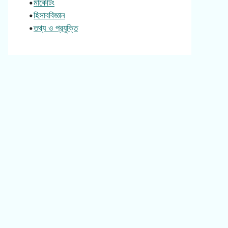
•
মার্কেটিং
•
হিসাববিজ্ঞান
•
তথ্য ও প্রযুক্তি