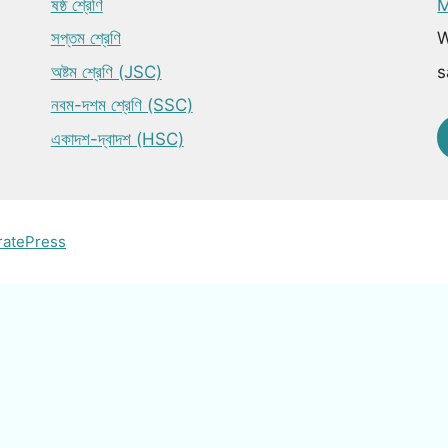
ষষ্ঠ শ্রেণি
M
সপ্তম শ্রেণি
W
অষ্টম শ্রেণি (JSC)
s
নবম-দশম শ্রেণি (SSC)
একাদশ-দ্বাদশ (HSC)
ratePress