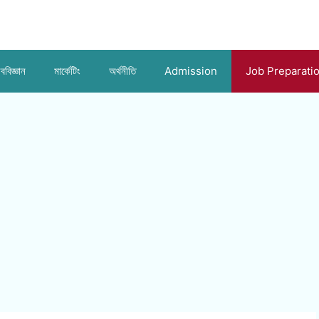
ববিজ্ঞান
মার্কেটিং
অর্থনীতি
Admission
Job Preparati