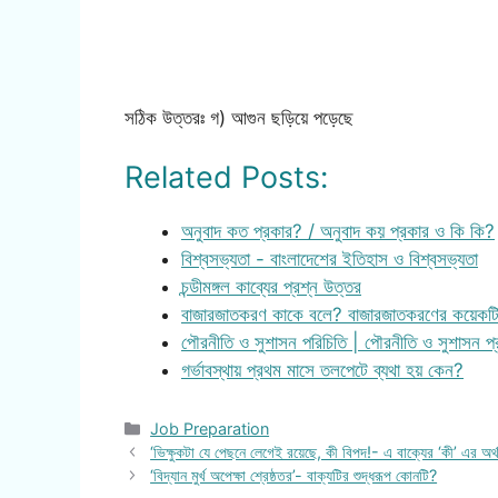
সঠিক উত্তরঃ গ) আগুন ছড়িয়ে পড়েছে
Related Posts:
অনুবাদ কত প্রকার? / অনুবাদ কয় প্রকার ও কি কি?
বিশ্বসভ্যতা - বাংলাদেশের ইতিহাস ও বিশ্বসভ্যতা
চন্ডীমঙ্গল কাব্যের প্রশ্ন উত্তর
বাজারজাতকরণ কাকে বলে? বাজারজাতকরণের কয়েকটি ব
পৌরনীতি ও সুশাসন পরিচিতি | পৌরনীতি ও সুশাসন প্
গর্ভাবস্থায় প্রথম মাসে তলপেটে ব্যথা হয় কেন?
Categories
Job Preparation
‘ভিক্ষুকটা যে পেছনে লেগেই রয়েছে, কী বিপদ!- এ বাক্যের ‘কী’ এর অর
‘বিদ্যান মুর্খ অপেক্ষা শ্রেষ্ঠতর’- বাক্যটির শুদ্ধরূপ কোনটি?