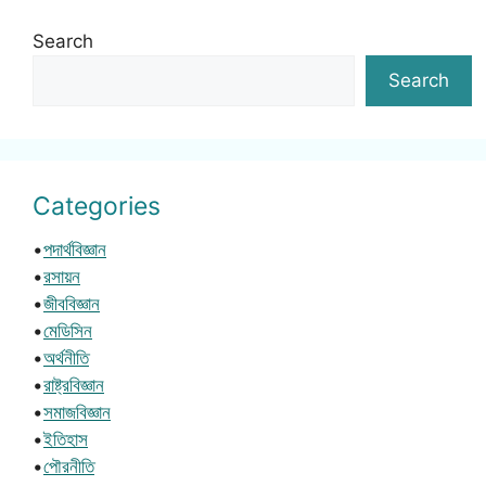
Search
Search
Categories
•
পদার্থবিজ্ঞান
•
রসায়ন
•
জীববিজ্ঞান
•
মেডিসিন
•
অর্থনীতি
•
রাষ্ট্রবিজ্ঞান
•
সমাজবিজ্ঞান
•
ইতিহাস
•
পৌরনীতি