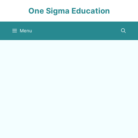
Skip
One Sigma Education
to
content
Menu