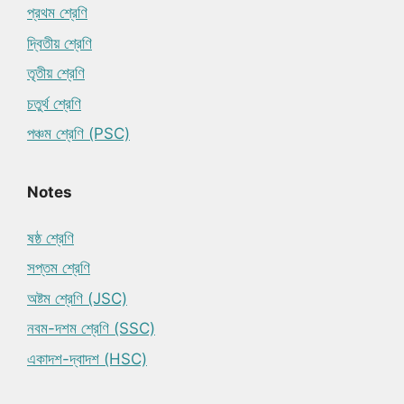
প্রথম শ্রেণি
দ্বিতীয় শ্রেণি
তৃতীয় শ্রেণি
চতুর্থ শ্রেণি
পঞ্চম শ্রেণি (PSC)
Notes
ষষ্ঠ শ্রেণি
সপ্তম শ্রেণি
অষ্টম শ্রেণি (JSC)
নবম-দশম শ্রেণি (SSC)
একাদশ-দ্বাদশ (HSC)