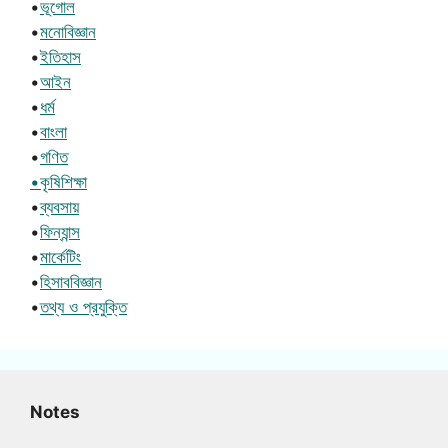
•
ভূগোল
•
মনোবিজ্ঞান
•
ইতিহাস
•
আইন
•
ধর্ম
•
বাংলা
•
গণিত
•কৃষিশিক্ষা
•
ব্যবসায়
•
ফিন্যান্স
•
মার্কেটিং
•
হিসাববিজ্ঞান
•
তথ্য ও প্রযুক্তি
Notes