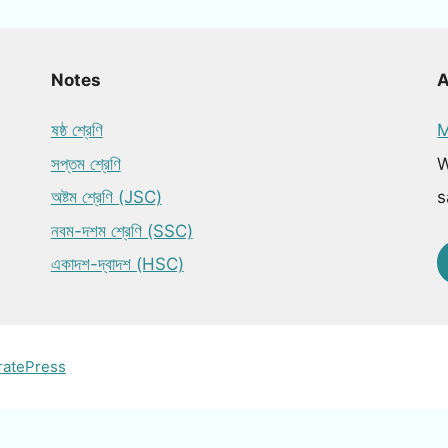
Notes
ষষ্ঠ শ্রেণি
M
সপ্তম শ্রেণি
W
অষ্টম শ্রেণি (JSC)
s
নবম-দশম শ্রেণি (SSC)
একাদশ-দ্বাদশ (HSC)
ratePress