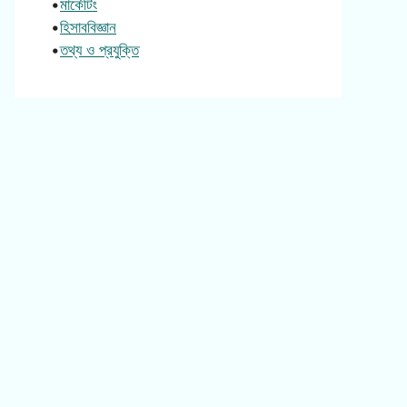
•
মার্কেটিং
•
হিসাববিজ্ঞান
•
তথ্য ও প্রযুক্তি