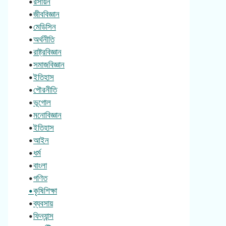
•
রসায়ন
•
জীববিজ্ঞান
•
মেডিসিন
•
অর্থনীতি
•
রাষ্ট্রবিজ্ঞান
•
সমাজবিজ্ঞান
•
ইতিহাস
•
পৌরনীতি
•
ভূগোল
•
মনোবিজ্ঞান
•
ইতিহাস
•
আইন
•
ধর্ম
•
বাংলা
•
গণিত
•কৃষিশিক্ষা
•
ব্যবসায়
•
ফিন্যান্স