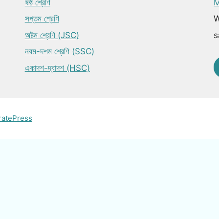
ষষ্ঠ শ্রেণি
M
সপ্তম শ্রেণি
W
অষ্টম শ্রেণি (JSC)
s
নবম-দশম শ্রেণি (SSC)
একাদশ-দ্বাদশ (HSC)
ratePress