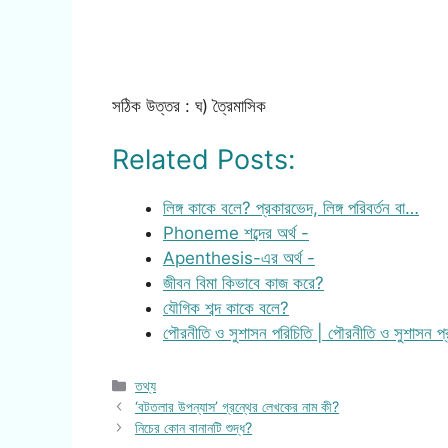
সঠিক উত্তর : ঘ) ত্রৈমাসিক
Related Posts:
লিঙ্গ কাকে বলে? প্রকারভেদ, লিঙ্গ পরিবর্তন বা…
Phoneme শব্দের অর্থ -
Apenthesis-এর অর্থ -
জীবন বিমা কিভাবে কাজ করে?
যৌগিক শব্দ কাকে বলে?
পৌরনীতি ও সুশাসন পরিচিতি | পৌরনীতি ও সুশাসন প্
Categories
তথ্য
‘বটতলার উপন্যাস’ গ্রন্থের লেখকের নাম কী?
নিচের কোন বানানটি শুদ্ধ?