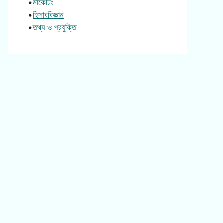
•
মার্কেটিং
•
হিসাববিজ্ঞান
•
তথ্য ও প্রযুক্তি