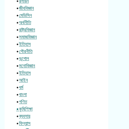
•
রসায়ন
•
জীববিজ্ঞান
•
মেডিসিন
•
অর্থনীতি
•
রাষ্ট্রবিজ্ঞান
•
সমাজবিজ্ঞান
•
ইতিহাস
•
পৌরনীতি
•
ভূগোল
•
মনোবিজ্ঞান
•
ইতিহাস
•
আইন
•
ধর্ম
•
বাংলা
•
গণিত
•কৃষিশিক্ষা
•
ব্যবসায়
•
ফিন্যান্স