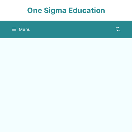
Skip
One Sigma Education
to
content
Menu