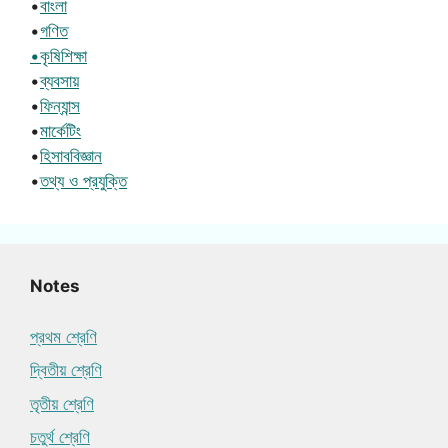
•
বাংলা
•
গণিত
•কৃষিশিক্ষা
•
ব্যবসায়
•
ফিন্যান্স
•
মার্কেটিং
•
হিসাববিজ্ঞান
•
তথ্য ও প্রযুক্তি
Notes
প্রথম শ্রেণি
দ্বিতীয় শ্রেণি
তৃতীয় শ্রেণি
চতুর্থ শ্রেণি