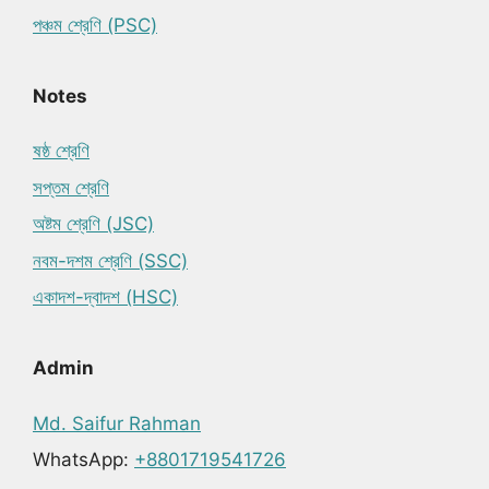
পঞ্চম শ্রেণি (PSC)
Notes
ষষ্ঠ শ্রেণি
সপ্তম শ্রেণি
অষ্টম শ্রেণি (JSC)
নবম-দশম শ্রেণি (SSC)
একাদশ-দ্বাদশ (HSC)
Admin
Md. Saifur Rahman
WhatsApp:
+8801719541726