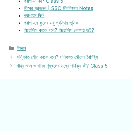
পরাগায়ন কী? Class 5
জীবের প্রজনন | SSC জীববিজ্ঞান Notes
পরাগায়ন কি?
পরাগায়নে ফুলের মধু গ্রন্থির ভূমিকা
মিয়োসিস কাকে বলে? মিয়োসিস কোথায় ঘটে?
Categories
বিজ্ঞান
সন্ধিগত মৌল কাকে বলে? সন্ধিগত মৌলের বৈশিষ্ট্য
খাদ্য জাল ও খাদ্য শৃঙ্খলের মধ্যে পার্থক্য কী? Class 5