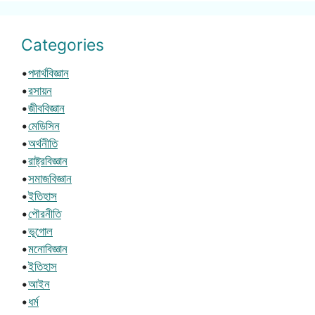
Categories
•
পদার্থবিজ্ঞান
•
রসায়ন
•
জীববিজ্ঞান
•
মেডিসিন
•
অর্থনীতি
•
রাষ্ট্রবিজ্ঞান
•
সমাজবিজ্ঞান
•
ইতিহাস
•
পৌরনীতি
•
ভূগোল
•
মনোবিজ্ঞান
•
ইতিহাস
•
আইন
•
ধর্ম