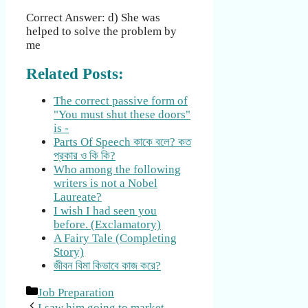
Correct Answer: d) She was
helped to solve the problem by
me
Related Posts:
The correct passive form of
"You must shut these doors"
is -
Parts Of Speech কাকে বলে? কত
প্রকার ও কি কি?
Who among the following
writers is not a Nobel
Laureate?
I wish I had seen you
before. (Exclamatory)
A Fairy Tale (Completing
Story)
জীবন বিমা কিভাবে কাজ করে?
Categories
Job Preparation
I saw him going to market.