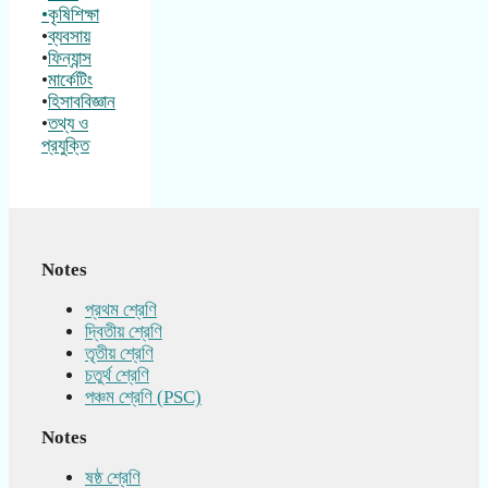
•কৃষিশিক্ষা
•
ব্যবসায়
•
ফিন্যান্স
•
মার্কেটিং
•
হিসাববিজ্ঞান
•
তথ্য ও
প্রযুক্তি
Notes
প্রথম শ্রেণি
দ্বিতীয় শ্রেণি
তৃতীয় শ্রেণি
চতুর্থ শ্রেণি
পঞ্চম শ্রেণি (PSC)
Notes
ষষ্ঠ শ্রেণি