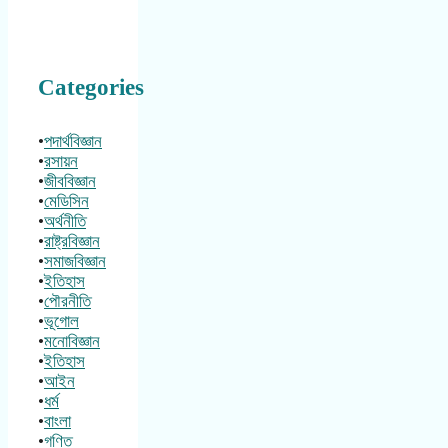
Categories
•
পদার্থবিজ্ঞান
•
রসায়ন
•
জীববিজ্ঞান
•
মেডিসিন
•
অর্থনীতি
•
রাষ্ট্রবিজ্ঞান
•
সমাজবিজ্ঞান
•
ইতিহাস
•
পৌরনীতি
•
ভূগোল
•
মনোবিজ্ঞান
•
ইতিহাস
•
আইন
•
ধর্ম
•
বাংলা
•
গণিত