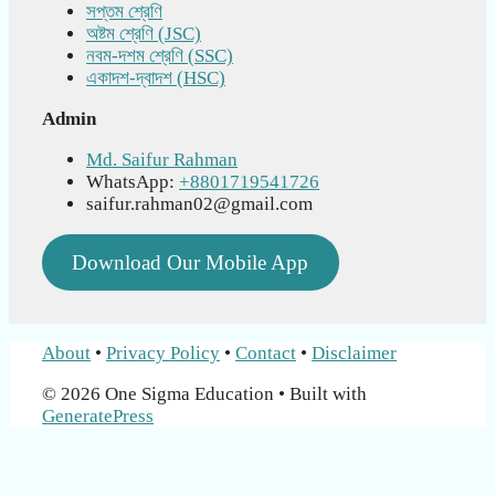
সপ্তম শ্রেণি
অষ্টম শ্রেণি (JSC)
নবম-দশম শ্রেণি (SSC)
একাদশ-দ্বাদশ (HSC)
Admin
Md. Saifur Rahman
WhatsApp:
+8801719541726
saifur.rahman02@gmail.com
Download Our Mobile App
About
•
Privacy Policy
•
Contact
•
Disclaimer
© 2026 One Sigma Education
• Built with
GeneratePress