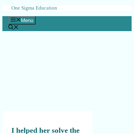
Skip
One Sigma Education
to
content
Menu
I helped her solve the