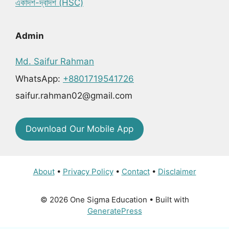
একাদশ-দ্বাদশ (HSC)
Admin
Md. Saifur Rahman
WhatsApp:
+8801719541726
saifur.rahman02@gmail.com
Download Our Mobile App
About
•
Privacy Policy
•
Contact
•
Disclaimer
© 2026 One Sigma Education
• Built with
GeneratePress