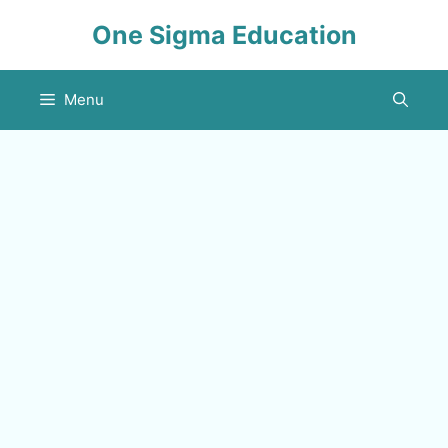
Skip
One Sigma Education
to
content
Menu