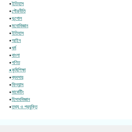
•
ইতিহাস
•
পৌরনীতি
•
ভূগোল
•
মনোবিজ্ঞান
•
ইতিহাস
•
আইন
•
ধর্ম
•
বাংলা
•
গণিত
•কৃষিশিক্ষা
•
ব্যবসায়
•
ফিন্যান্স
•
মার্কেটিং
•
হিসাববিজ্ঞান
•
তথ্য ও প্রযুক্তি