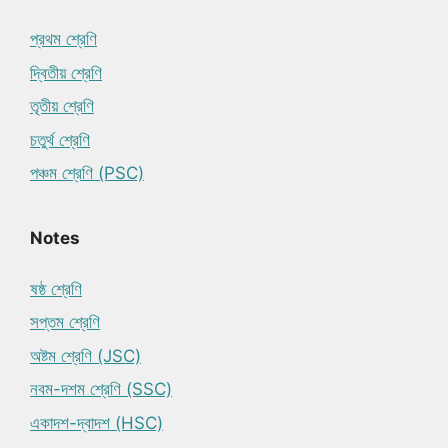
প্রথম শ্রেণি
দ্বিতীয় শ্রেণি
তৃতীয় শ্রেণি
চতুর্থ শ্রেণি
পঞ্চম শ্রেণি (PSC)
Notes
ষষ্ঠ শ্রেণি
সপ্তম শ্রেণি
অষ্টম শ্রেণি (JSC)
নবম-দশম শ্রেণি (SSC)
একাদশ-দ্বাদশ (HSC)