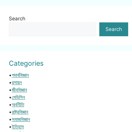
Search
Search
Categories
•
পদার্থবিজ্ঞান
•
রসায়ন
•
জীববিজ্ঞান
•
মেডিসিন
•
অর্থনীতি
•
রাষ্ট্রবিজ্ঞান
•
সমাজবিজ্ঞান
•
ইতিহাস