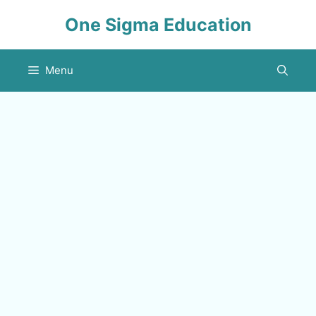
Skip
One Sigma Education
to
content
Menu