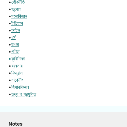
•
পৌরনীতি
•
ভূগোল
•
মনোবিজ্ঞান
•
ইতিহাস
•
আইন
•
ধর্ম
•
বাংলা
•
গণিত
•কৃষিশিক্ষা
•
ব্যবসায়
•
ফিন্যান্স
•
মার্কেটিং
•
হিসাববিজ্ঞান
•
তথ্য ও প্রযুক্তি
Notes