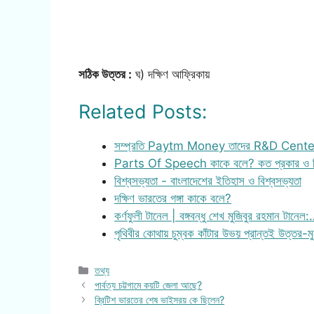
সঠিক উত্তর :
ঘ) দক্ষিণ আফ্রিকায়
Related Posts:
সম্প্রতি Paytm Money তাদের R&D Center
Parts Of Speech কাকে বলে? কত প্রকার ও 
বিশ্বসভ্যতা - বাংলাদেশের ইতিহাস ও বিশ্বসভ্যতা
দক্ষিণ ভারতের গঙ্গা কাকে বলে?
কর্ণফুলী টানেল | বঙ্গবন্ধু শেখ মুজিবুর রহমান টানেল
পৃথিবীর কোথায় চুম্বক কাঁটার উভয় প্রান্তই উত্তর-
Categories
তথ্য
পার্বত্য চট্টগামে কয়টি জেলা আছে?
ব্রিটিশ ভারতের শেষ ভাইসরয় কে ছিলেন?