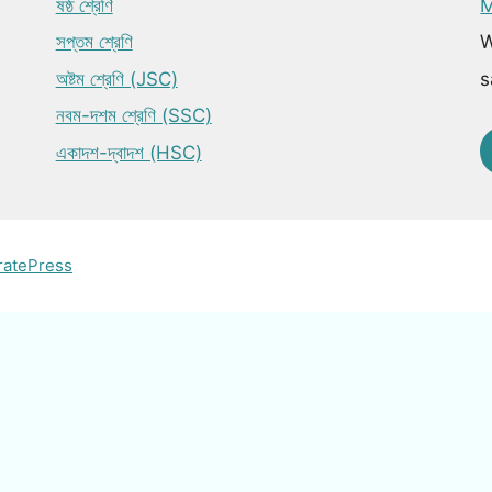
ষষ্ঠ শ্রেণি
M
সপ্তম শ্রেণি
W
অষ্টম শ্রেণি (JSC)
s
নবম-দশম শ্রেণি (SSC)
একাদশ-দ্বাদশ (HSC)
ratePress