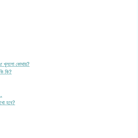
 খুললো কোথায়?
কি কি?
:…
মুখো হবে?