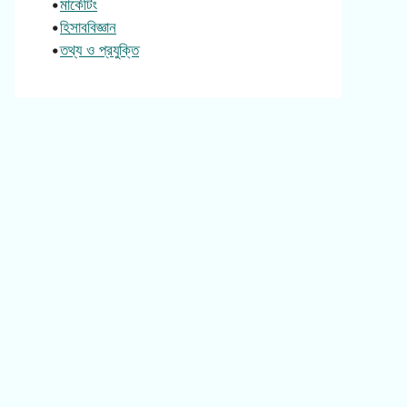
•
মার্কেটিং
•
হিসাববিজ্ঞান
•
তথ্য ও প্রযুক্তি