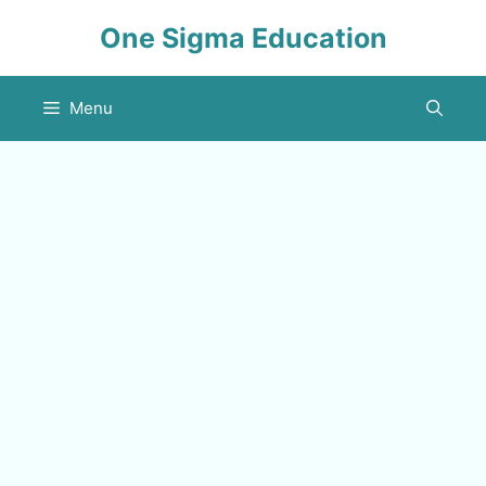
Skip
One Sigma Education
to
content
Menu