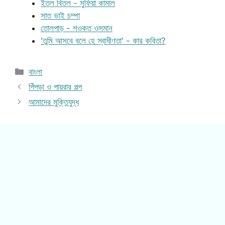
ইতল বিতল - সুফিয়া কামাল
সাত ভাই চম্পা
তোলপাড় - শওকত ওসমান
'তুমি আসবে বলে হে স্বাধীণতা' - কার কবিতা?
Categories
বাংলা
পিঁপড়া ও পায়রার গল্প
আমাদের মুক্তিযুদ্ধ