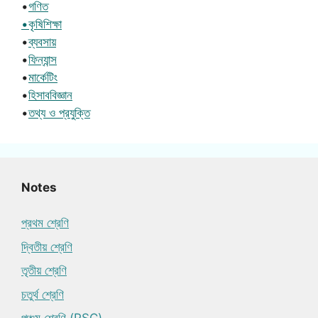
•
গণিত
•কৃষিশিক্ষা
•
ব্যবসায়
•
ফিন্যান্স
•
মার্কেটিং
•
হিসাববিজ্ঞান
•
তথ্য ও প্রযুক্তি
Notes
প্রথম শ্রেণি
দ্বিতীয় শ্রেণি
তৃতীয় শ্রেণি
চতুর্থ শ্রেণি