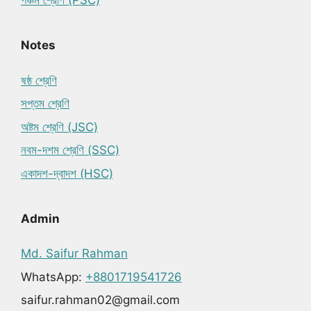
পঞ্চম শ্রেণি (PSC)
Notes
ষষ্ঠ শ্রেণি
সপ্তম শ্রেণি
অষ্টম শ্রেণি (JSC)
নবম-দশম শ্রেণি (SSC)
একাদশ-দ্বাদশ (HSC)
Admin
Md. Saifur Rahman
WhatsApp:
+8801719541726
saifur.rahman02@gmail.com