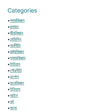
Categories
•
পদার্থবিজ্ঞান
•
রসায়ন
•
জীববিজ্ঞান
•
মেডিসিন
•
অর্থনীতি
•
রাষ্ট্রবিজ্ঞান
•
সমাজবিজ্ঞান
•
ইতিহাস
•
পৌরনীতি
•
ভূগোল
•
মনোবিজ্ঞান
•
ইতিহাস
•
আইন
•
ধর্ম
•
বাংলা