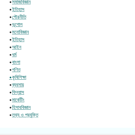
•
সমাজবিজ্ঞান
•
ইতিহাস
•
পৌরনীতি
•
ভূগোল
•
মনোবিজ্ঞান
•
ইতিহাস
•
আইন
•
ধর্ম
•
বাংলা
•
গণিত
•কৃষিশিক্ষা
•
ব্যবসায়
•
ফিন্যান্স
•
মার্কেটিং
•
হিসাববিজ্ঞান
•
তথ্য ও প্রযুক্তি