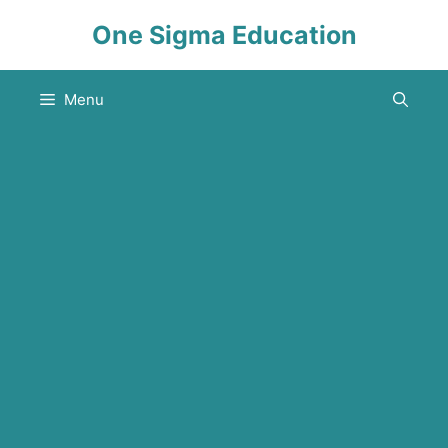
Skip
One Sigma Education
to
content
Menu