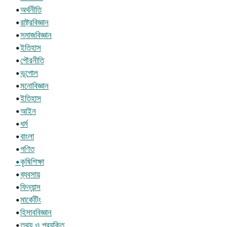
•
অর্থনীতি
•
রাষ্ট্রবিজ্ঞান
•
সমাজবিজ্ঞান
•
ইতিহাস
•
পৌরনীতি
•
ভূগোল
•
মনোবিজ্ঞান
•
ইতিহাস
•
আইন
•
ধর্ম
•
বাংলা
•
গণিত
•কৃষিশিক্ষা
•
ব্যবসায়
•
ফিন্যান্স
•
মার্কেটিং
•
হিসাববিজ্ঞান
•
তথ্য ও প্রযুক্তি