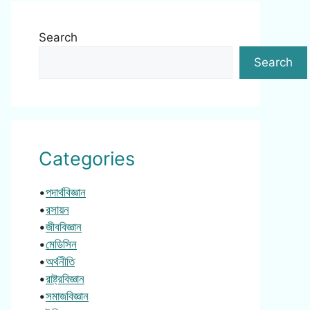
Search
Search
Categories
•
পদার্থবিজ্ঞান
•
রসায়ন
•
জীববিজ্ঞান
•
মেডিসিন
•
অর্থনীতি
•
রাষ্ট্রবিজ্ঞান
•
সমাজবিজ্ঞান