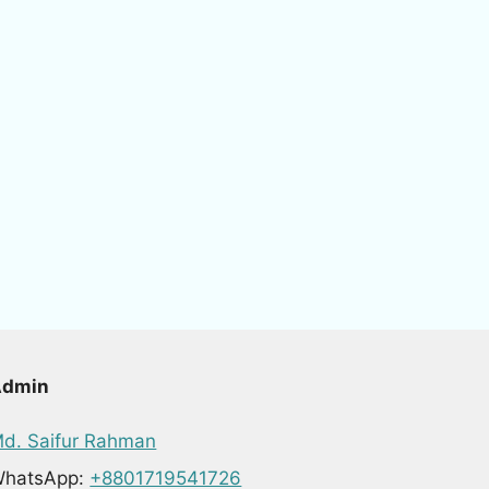
Admin
d. Saifur Rahman
hatsApp:
+8801719541726