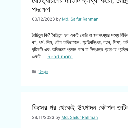
বৈচিত্রায়ণের নীতিটি ব্যাখ্যা করো, বৈচিত
পদক্ষেপ
03/12/2023
by
Md. Saifur Rahman
বৈচিত্র্য কি? বৈচিত্র্য হল একটি গোষ্ঠী বা জনসংখ্যার মধ্যে বি
বর্গ, ধর্ম, লিঙ্গ, যৌন অভিযোজন, প্রতিবন্ধিতা, বয়স, শিক্ষা, 
দৃষ্টিভঙ্গি এবং অভিজ্ঞতা প্রদান করে যা সিদ্ধান্ত গ্রহণের প্রক্র
একটি …
Read more
Categories
ফিন্যান্স
কিসের পর থেকেই উৎপাদন কৌশল জট
28/11/2023
by
Md. Saifur Rahman