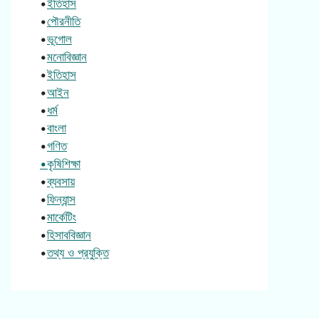
•
ইতিহাস
•
পৌরনীতি
•
ভূগোল
•
মনোবিজ্ঞান
•
ইতিহাস
•
আইন
•
ধর্ম
•
বাংলা
•
গণিত
•কৃষিশিক্ষা
•
ব্যবসায়
•
ফিন্যান্স
•
মার্কেটিং
•
হিসাববিজ্ঞান
•
তথ্য ও প্রযুক্তি