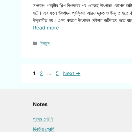
সপ্তদশ শতাব্দীর শিল্প বিপ্লবের পর থেকেই উৎপাদন কৌশল জটি
ঘটে। এর ফলে উৎপাদন প্রক্রিয়া আরও দ্রুত ও উন্নত হতে থা
উদ্ভাবিত হয়। এসব কারণে উৎপাদন কৌশল জটিলতর হতে থাক
Read more
Categories
ফিন্যান্স
Page
Page
Page
1
2
…
5
Next
→
Notes
প্রথম শ্রেণি
দ্বিতীয় শ্রেণি