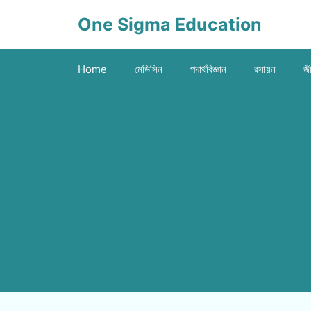
Skip
One Sigma Education
to
content
Home
মেডিসিন
পদার্থবিজ্ঞান
রসায়ন
জী