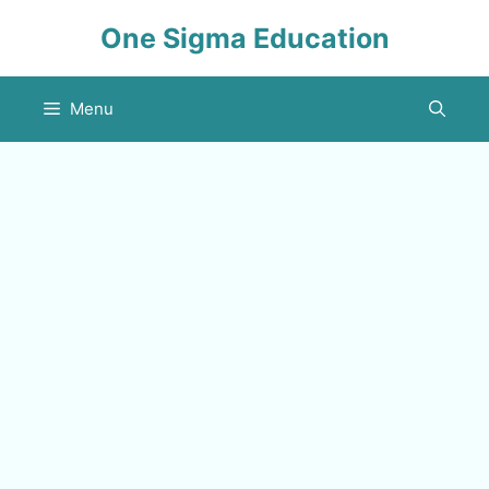
Skip
One Sigma Education
to
content
Menu