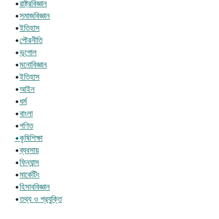
•
রাষ্ট্রবিজ্ঞান
•
সমাজবিজ্ঞান
•
ইতিহাস
•
পৌরনীতি
•
ভূগোল
•
মনোবিজ্ঞান
•
ইতিহাস
•
আইন
•
ধর্ম
•
বাংলা
•
গণিত
•কৃষিশিক্ষা
•
ব্যবসায়
•
ফিন্যান্স
•
মার্কেটিং
•
হিসাববিজ্ঞান
•
তথ্য ও প্রযুক্তি