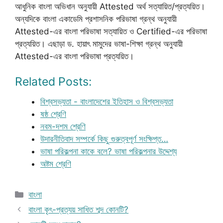
আধুনিক বাংলা অভিধান অনুযায়ী Attested অর্থ সত্যায়িত/প্রত্যয়িত।
অন্যদিকে বাংলা একাডেমি প্রশাসনিক পরিভাষা গ্রন্থ অনুযায়ী
Attested-এর বাংলা পরিভাষা সত্যায়িত ও Certified-এর পরিভাষা
প্রত্যয়িত। এছাড়া ড. হায়াৎ মামুদের ভাষা-শিক্ষা গ্রন্থ অনুযায়ী
Attested-এর বাংলা পরিভাষা প্রত্যয়িত।
Related Posts:
বিশ্বসভ্যতা - বাংলাদেশের ইতিহাস ও বিশ্বসভ্যতা
ষষ্ঠ শ্রেণি
নবম-দশম শ্রেণি
উদারনীতিবাদ সম্পর্কে কিছু গুরুত্বপূর্ণ সংক্ষিপ্ত…
ভাষা পরিকল্পনা কাকে বলে? ভাষা পরিকল্পনার উদ্দেশ্য
অষ্টম শ্রেণি
Categories
বাংলা
বাংলা কৃৎ-প্রত্যয় সাধিত শব্দ কোনটি?