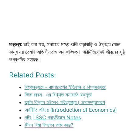
মন্তব্য:
তাই বলা যায়, সমাজের মধ্যে অতি বাড়াবাড়ি ও ঔদ্ধত্য যেমন
কাম্য নয় তেমনি অতি দীনতাও অনাকাঙ্ক্ষিত। পরিমিতিবোধই জীবনের সুষ্ঠু
অগ্রগতির সহায়ক।
Related Posts:
বিশ্বসভ্যতা - বাংলাদেশের ইতিহাস ও বিশ্বসভ্যতা
স্টিভ জবস- এর বিখ্যাত সমাবর্তন বক্তৃতা
দুর্জন বিদ্বান হইলেও পরিত্যাজ্য। ভাবসম্প্রসারণ
অর্থনীতি পরিচয় (Introduction of Economics)
গতি | SSC পদার্থবিজ্ঞান Notes
জীবন বিমা কিভাবে কাজ করে?