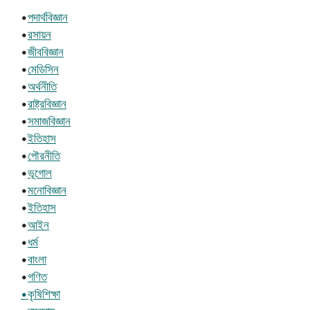
•
পদার্থবিজ্ঞান
•
রসায়ন
•
জীববিজ্ঞান
•
মেডিসিন
•
অর্থনীতি
•
রাষ্ট্রবিজ্ঞান
•
সমাজবিজ্ঞান
•
ইতিহাস
•
পৌরনীতি
•
ভূগোল
•
মনোবিজ্ঞান
•
ইতিহাস
•
আইন
•
ধর্ম
•
বাংলা
•
গণিত
•কৃষিশিক্ষা