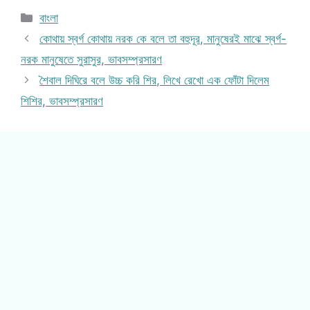
Categories
বাংলা
কোথায় স্বর্গ কোথায় নরক কে বলে তা বহুদূর, মানুষেরই মাঝে স্বর্গ-
নরক মানুষেতে সুরাসুর, ভাবসম্প্রসারণ
শৈবাল দিঘিরে বলে উচ্চ করি শির, লিখে রেখো এক ফোঁটা দিলেম
শিশির, ভাবসম্প্রসারণ