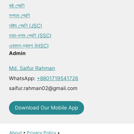
ষষ্ঠ শ্রেণি
সপ্তম শ্রেণি
অষ্টম শ্রেণি (JSC)
নবম-দশম শ্রেণি (SSC)
একাদশ-দ্বাদশ (HSC)
Admin
Md. Saifur Rahman
WhatsApp:
+8801719541726
saifur.rahman02@gmail.com
Download Our Mobile App
About
•
Privacy Policy
•