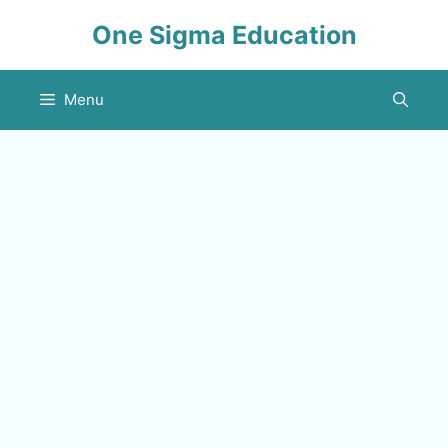
Skip
One Sigma Education
to
content
Menu