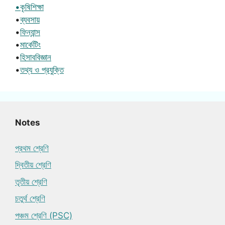
•কৃষিশিক্ষা
•
ব্যবসায়
•
ফিন্যান্স
•
মার্কেটিং
•
হিসাববিজ্ঞান
•
তথ্য ও প্রযুক্তি
Notes
প্রথম শ্রেণি
দ্বিতীয় শ্রেণি
তৃতীয় শ্রেণি
চতুর্থ শ্রেণি
পঞ্চম শ্রেণি (PSC)