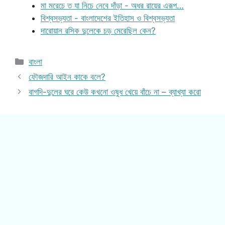
মা মরেচে ত যা নিচে নেবে দাঁড়া - অধর রায়ের এরূপ…
বিশ্বসভ্যতা - বাংলাদেশের ইতিহাস ও বিশ্বসভ্যতা
দারোয়ান রসিক দুলেকে চড় মেরেছিল কেন?
Categories
বাংলা
ফৌজদারি আইন কাকে বলে?
বাগদি-দুলের ঘরে কেউ কখনো ওষুধ খেয়ে বাঁচে না – ব্যাখ্যা করো