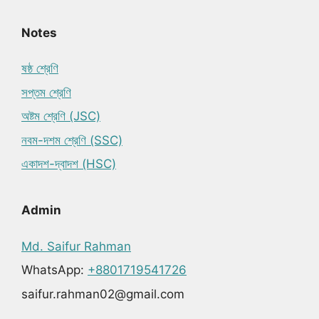
Notes
ষষ্ঠ শ্রেণি
সপ্তম শ্রেণি
অষ্টম শ্রেণি (JSC)
নবম-দশম শ্রেণি (SSC)
একাদশ-দ্বাদশ (HSC)
Admin
Md. Saifur Rahman
WhatsApp:
+8801719541726
saifur.rahman02@gmail.com