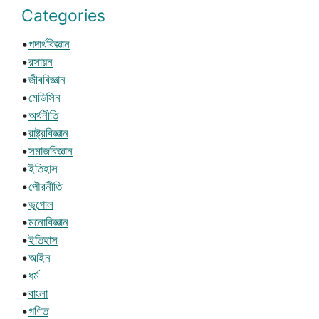
Categories
•
পদার্থবিজ্ঞান
•
রসায়ন
•
জীববিজ্ঞান
•
মেডিসিন
•
অর্থনীতি
•
রাষ্ট্রবিজ্ঞান
•
সমাজবিজ্ঞান
•
ইতিহাস
•
পৌরনীতি
•
ভূগোল
•
মনোবিজ্ঞান
•
ইতিহাস
•
আইন
•
ধর্ম
•
বাংলা
•
গণিত