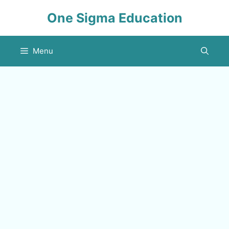
Skip
One Sigma Education
to
content
Menu