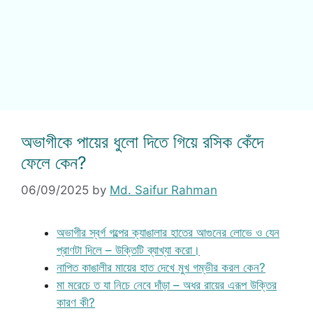
অভাগীকে পায়ের ধুলো দিতে গিয়ে রসিক কেঁদে
ফেলে কেন?
06/09/2025
by
Md. Saifur Rahman
অভাগীর স্বর্গ গল্পের ক্যাঙালার হাতের আগুনের লোভে ও যেন
প্রাণটা দিলে – উক্তিটি ব্যাখ্যা করো।
নাপিত কাঙালীর মায়ের হাত দেখে মুখ গম্ভীর করল কেন?
মা মরেচে ত যা নিচে নেবে দাঁড়া – অধর রায়ের এরূপ উক্তির
কারণ কী?