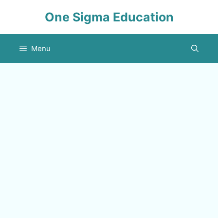
Skip
One Sigma Education
to
content
Menu