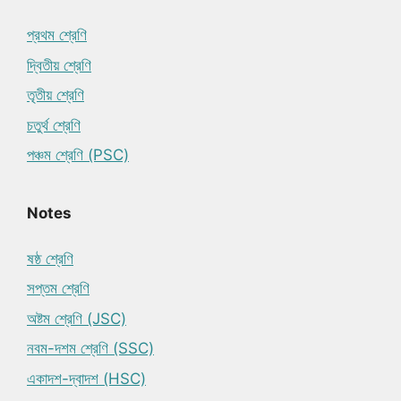
প্রথম শ্রেণি
দ্বিতীয় শ্রেণি
তৃতীয় শ্রেণি
চতুর্থ শ্রেণি
পঞ্চম শ্রেণি (PSC)
Notes
ষষ্ঠ শ্রেণি
সপ্তম শ্রেণি
অষ্টম শ্রেণি (JSC)
নবম-দশম শ্রেণি (SSC)
একাদশ-দ্বাদশ (HSC)