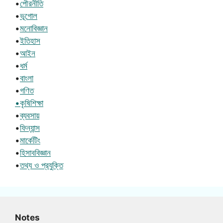
•
পৌরনীতি
•
ভূগোল
•
মনোবিজ্ঞান
•
ইতিহাস
•
আইন
•
ধর্ম
•
বাংলা
•
গণিত
•কৃষিশিক্ষা
•
ব্যবসায়
•
ফিন্যান্স
•
মার্কেটিং
•
হিসাববিজ্ঞান
•
তথ্য ও প্রযুক্তি
Notes