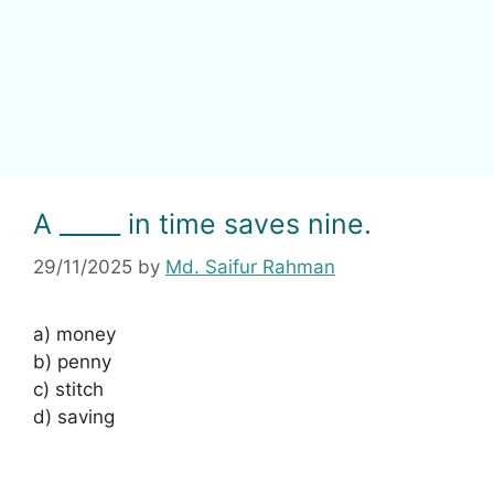
A _____ in time saves nine.
29/11/2025
by
Md. Saifur Rahman
a) money
b) penny
c) stitch
d) saving