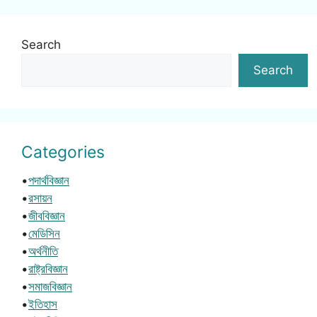
Search
Search
Categories
•
পদার্থবিজ্ঞান
•
রসায়ন
•
জীববিজ্ঞান
•
মেডিসিন
•
অর্থনীতি
•
রাষ্ট্রবিজ্ঞান
•
সমাজবিজ্ঞান
•
ইতিহাস