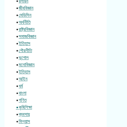
•
রসায়ন
•
জীববিজ্ঞান
•
মেডিসিন
•
অর্থনীতি
•
রাষ্ট্রবিজ্ঞান
•
সমাজবিজ্ঞান
•
ইতিহাস
•
পৌরনীতি
•
ভূগোল
•
মনোবিজ্ঞান
•
ইতিহাস
•
আইন
•
ধর্ম
•
বাংলা
•
গণিত
•কৃষিশিক্ষা
•
ব্যবসায়
•
ফিন্যান্স