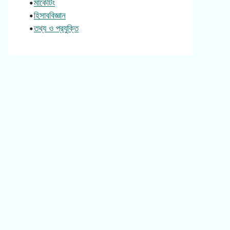
•
মার্কেটিং
•
হিসাববিজ্ঞান
•
তথ্য ও প্রযুক্তি