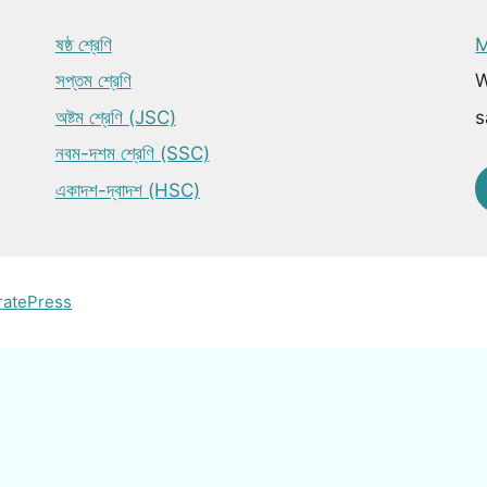
ষষ্ঠ শ্রেণি
M
সপ্তম শ্রেণি
W
অষ্টম শ্রেণি (JSC)
s
নবম-দশম শ্রেণি (SSC)
একাদশ-দ্বাদশ (HSC)
ratePress