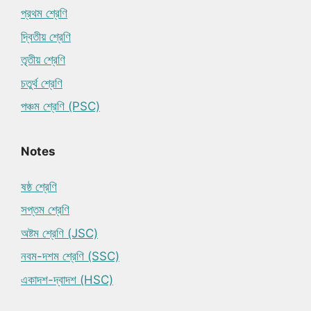
প্রথম শ্রেণি
দ্বিতীয় শ্রেণি
তৃতীয় শ্রেণি
চতুর্থ শ্রেণি
পঞ্চম শ্রেণি (PSC)
Notes
ষষ্ঠ শ্রেণি
সপ্তম শ্রেণি
অষ্টম শ্রেণি (JSC)
নবম-দশম শ্রেণি (SSC)
একাদশ-দ্বাদশ (HSC)