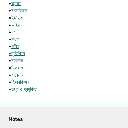
•
ভূগোল
•
মনোবিজ্ঞান
•
ইতিহাস
•
আইন
•
ধর্ম
•
বাংলা
•
গণিত
•কৃষিশিক্ষা
•
ব্যবসায়
•
ফিন্যান্স
•
মার্কেটিং
•
হিসাববিজ্ঞান
•
তথ্য ও প্রযুক্তি
Notes