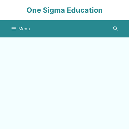
Skip
One Sigma Education
to
content
Menu