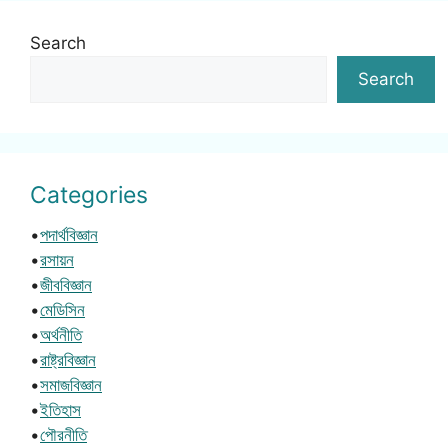
Search
Search
Categories
•
পদার্থবিজ্ঞান
•
রসায়ন
•
জীববিজ্ঞান
•
মেডিসিন
•
অর্থনীতি
•
রাষ্ট্রবিজ্ঞান
•
সমাজবিজ্ঞান
•
ইতিহাস
•
পৌরনীতি