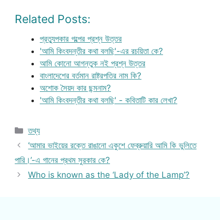
Related Posts:
প্রত্যুপকার গল্পের প্রশ্ন উত্তর
'আমি কিংবদন্তীর কথা বলছি'-এর রচয়িতা কে?
আমি কোনো আগন্তুক নই প্রশ্ন উত্তর
বাংলাদেশের বর্তমান রাষ্ট্রপতির নাম কি?
অশোক সৈয়দ কার ছন্মনাম?
'আমি কিংবদন্তীর কথা বলছি' - কবিতাটি কার লেখা?
Categories
তথ্য
‘আমার ভাইয়ের রক্তে রাঙানো একুশে ফেব্রুয়ারি আমি কি ভুলিতে
পারি।’-এ গানের প্রথম সুরকার কে?
Who is known as the ‘Lady of the Lamp’?