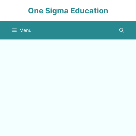
Skip
One Sigma Education
to
content
Menu