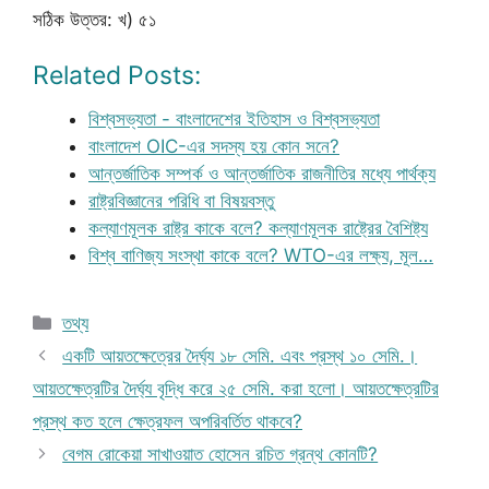
সঠিক উত্তর: খ) ৫১
Related Posts:
বিশ্বসভ্যতা - বাংলাদেশের ইতিহাস ও বিশ্বসভ্যতা
বাংলাদেশ OIC-এর সদস্য হয় কোন সনে?
আন্তর্জাতিক সম্পর্ক ও আন্তর্জাতিক রাজনীতির মধ্যে পার্থক্য
রাষ্ট্রবিজ্ঞানের পরিধি বা বিষয়বস্তু
কল্যাণমূলক রাষ্ট্র কাকে বলে? কল্যাণমূলক রাষ্ট্রের বৈশিষ্ট্য
বিশ্ব বাণিজ্য সংস্থা কাকে বলে? WTO-এর লক্ষ্য, মূল…
Categories
তথ্য
একটি আয়তক্ষেত্রের দৈর্ঘ্য ১৮ সেমি. এবং প্রস্থ ১০ সেমি.।
আয়তক্ষেত্রটির দৈর্ঘ্য বৃদ্ধি করে ২৫ সেমি. করা হলো। আয়তক্ষেত্রটির
প্রস্থ কত হলে ক্ষেত্রফল অপরিবর্তিত থাকবে?
বেগম রোকেয়া সাখাওয়াত হোসেন রচিত গ্রন্থ কোনটি?