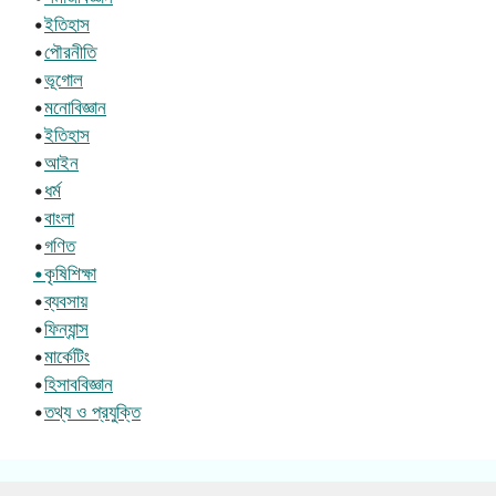
•
ইতিহাস
•
পৌরনীতি
•
ভূগোল
•
মনোবিজ্ঞান
•
ইতিহাস
•
আইন
•
ধর্ম
•
বাংলা
•
গণিত
•কৃষিশিক্ষা
•
ব্যবসায়
•
ফিন্যান্স
•
মার্কেটিং
•
হিসাববিজ্ঞান
•
তথ্য ও প্রযুক্তি