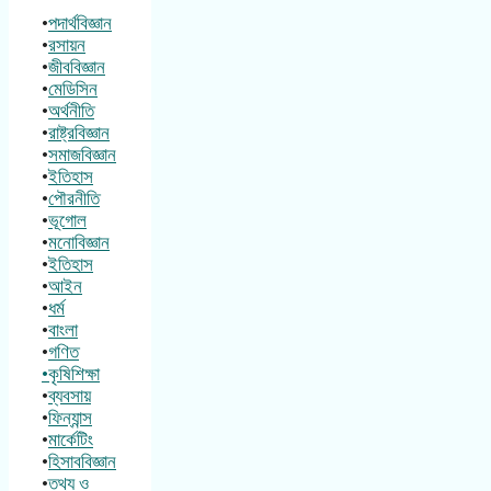
•
পদার্থবিজ্ঞান
•
রসায়ন
•
জীববিজ্ঞান
•
মেডিসিন
•
অর্থনীতি
•
রাষ্ট্রবিজ্ঞান
•
সমাজবিজ্ঞান
•
ইতিহাস
•
পৌরনীতি
•
ভূগোল
•
মনোবিজ্ঞান
•
ইতিহাস
•
আইন
•
ধর্ম
•
বাংলা
•
গণিত
•কৃষিশিক্ষা
•
ব্যবসায়
•
ফিন্যান্স
•
মার্কেটিং
•
হিসাববিজ্ঞান
•
তথ্য ও