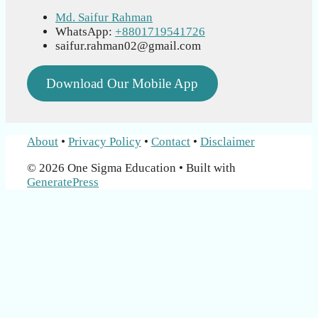
Md. Saifur Rahman
WhatsApp:
+8801719541726
saifur.rahman02@gmail.com
Download Our Mobile App
About
•
Privacy Policy
•
Contact
•
Disclaimer
© 2026 One Sigma Education
• Built with
GeneratePress