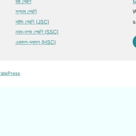
ষষ্ঠ শ্রেণি
M
সপ্তম শ্রেণি
W
অষ্টম শ্রেণি (JSC)
s
নবম-দশম শ্রেণি (SSC)
একাদশ-দ্বাদশ (HSC)
ratePress