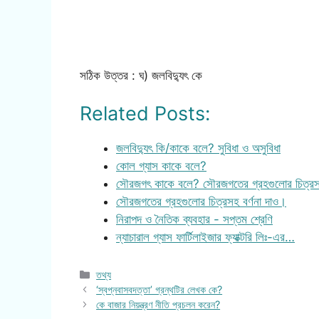
সঠিক উত্তর : ঘ) জলবিদ্যুৎ কে
Related Posts:
জলবিদ্যুৎ কি/কাকে বলে? সুবিধা ও অসুবিধা
কোল গ্যাস কাকে বলে?
সৌরজগৎ কাকে বলে? সৌরজগতের গ্রহগুলোর চিত্রসহ
সৌরজগতের গ্রহগুলোর চিত্রসহ বর্ণনা দাও।
নিরাপদ ও নৈতিক ব্যবহার - সপ্তম শ্রেণি
ন্যাচারাল গ্যাস ফার্টিলাইজার ফ্যাক্টরি লিঃ-এর…
Categories
তথ্য
‘স্বপ্নবাসবদত্তা’ গ্রন্থটির লেখক কে?
কে বাজার নিয়ন্ত্রণ নীতি প্রচলন করেন?