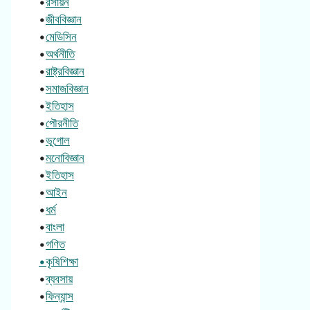
•
রসায়ন
•
জীববিজ্ঞান
•
মেডিসিন
•
অর্থনীতি
•
রাষ্ট্রবিজ্ঞান
•
সমাজবিজ্ঞান
•
ইতিহাস
•
পৌরনীতি
•
ভূগোল
•
মনোবিজ্ঞান
•
ইতিহাস
•
আইন
•
ধর্ম
•
বাংলা
•
গণিত
•কৃষিশিক্ষা
•
ব্যবসায়
•
ফিন্যান্স