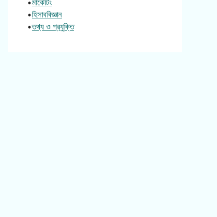
•
মার্কেটিং
•
হিসাববিজ্ঞান
•
তথ্য ও প্রযুক্তি